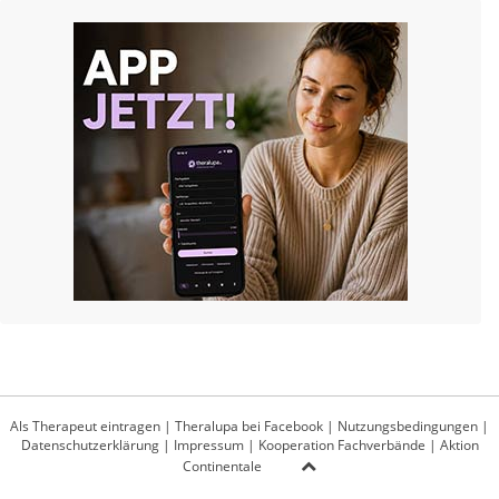
Als Therapeut eintragen
|
Theralupa bei Facebook
|
Nutzungsbedingungen
|
Datenschutzerklärung
|
Impressum
|
Kooperation Fachverbände
|
Aktion
Continentale