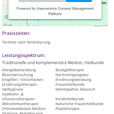
Powered by
Usercentrics Consent Management
Platform
Frauengesundheit, Kinderwunsch, Allergien,
Nahrungsmittelunverträglichkeiten
Praxiszeiten:
Termine nach Vereinbarung.
Leistungsspektrum:
Traditionelle und komplementäre Medizin, Heilkunde
Allergiebehandlung
Blutegeltherapie
Blutuntersuchung
Darmreinigungskur
Entgiften / Entschlacken
Ernährungsberatung
Ernährungstherapie
Frauenheilkunde
Heilhypnose
Homöopathie, klassisch
Injektions- &
Infusionstherapien
Kinderheilkunde
Mikroimmuntherapie
Natürliche Frauenheilkunde
Orthomolekulare Medizin
Phytotherapie
Vitalpilze. Mykotherapie