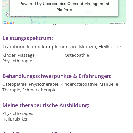
Powered by
Usercentrics Consent Management
Platform
Sie haben Probleme, bei denen herkömmliche Therapie nicht
hilft? Unsere Osteopathie-Praxis in München möchte
Schmerzen und Bewegungseinschränkungen behandeln.
Leistungsspektrum:
Traditionelle und komplementäre Medizin, Heilkunde
Kinder-Massage
Osteopathie
Physiotherapie
Behandlungsschwerpunkte & Erfahrungen:
Osteopathie, Physiotherapie, Kinderosteopathie, Manuelle
Therapie, Schmerztherapie
Meine therapeutische Ausbildung:
Physiotherapeut
Heilpraktiker