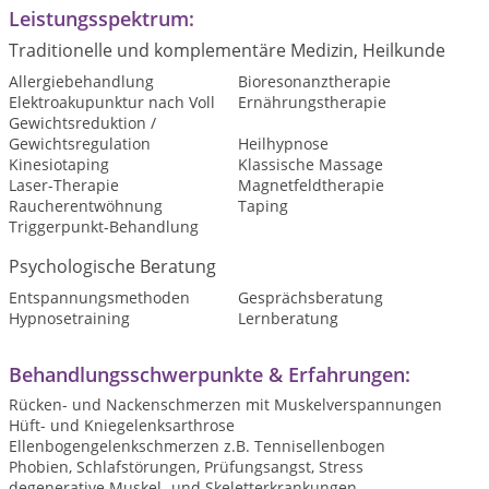
Leistungsspektrum:
Traditionelle und komplementäre Medizin, Heilkunde
Allergiebehandlung
Bioresonanztherapie
Elektroakupunktur nach Voll
Ernährungstherapie
Gewichtsreduktion /
Gewichtsregulation
Heilhypnose
Kinesiotaping
Klassische Massage
Laser-Therapie
Magnetfeldtherapie
Raucherentwöhnung
Taping
Triggerpunkt-Behandlung
Psychologische Beratung
Entspannungsmethoden
Gesprächsberatung
Hypnosetraining
Lernberatung
Behandlungsschwerpunkte & Erfahrungen:
Rücken- und Nackenschmerzen mit Muskelverspannungen
Hüft- und Kniegelenksarthrose
Ellenbogengelenkschmerzen z.B. Tennisellenbogen
Phobien, Schlafstörungen, Prüfungsangst, Stress
degenerative Muskel- und Skeletterkrankungen