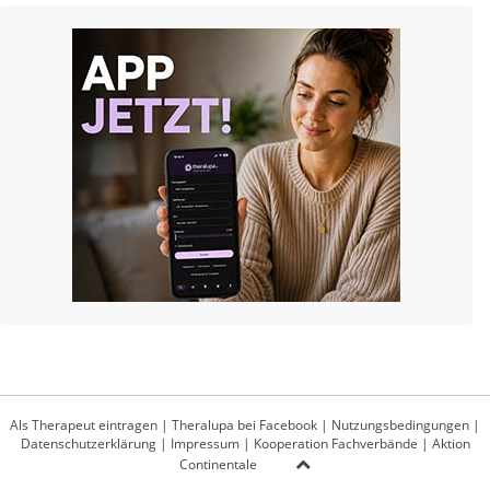
Als Therapeut eintragen
|
Theralupa bei Facebook
|
Nutzungsbedingungen
|
Datenschutzerklärung
|
Impressum
|
Kooperation Fachverbände
|
Aktion
Continentale