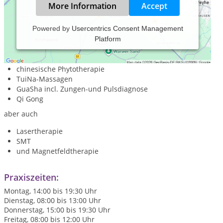
More Information
Accept
Powered by
Usercentrics Consent Management
Platform
Praxis für Traditionelle Chinesische Medizin
Akupunktur (auch Ohrakupunktur)
chinesische Phytotherapie
TuiNa-Massagen
GuaSha incl. Zungen-und Pulsdiagnose
Qi Gong
aber auch
Lasertherapie
SMT
und Magnetfeldtherapie
Praxiszeiten:
Montag, 14:00 bis 19:30 Uhr
Dienstag, 08:00 bis 13:00 Uhr
Donnerstag, 15:00 bis 19:30 Uhr
Freitag, 08:00 bis 12:00 Uhr