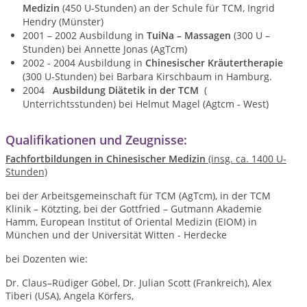
Medizin
(450 U-Stunden) an der Schule für TCM, Ingrid
Hendry (Münster)
2001 – 2002 Ausbildung in
TuiNa – Massagen
(300 U –
Stunden) bei Annette Jonas (AgTcm)
2002 - 2004 Ausbildung in
Chinesischer Kräutertherapie
(300 U-Stunden) bei Barbara Kirschbaum in Hamburg.
2004
Ausbildung Diätetik in der TCM
(
Unterrichtsstunden) bei Helmut Magel (Agtcm - West)
Qualifikationen und Zeugnisse:
Fachfortbildungen
in Chinesischer Medizin
(insg. ca. 1400 U-
Stunden)
bei der Arbeitsgemeinschaft für TCM (AgTcm), in der TCM
Klinik – Kötzting, bei der Gottfried – Gutmann Akademie
Hamm, European Institut of Oriental Medizin (EIOM) in
München und der Universität Witten - Herdecke
bei Dozenten wie:
Dr. Claus–Rüdiger Göbel, Dr. Julian Scott (Frankreich), Alex
Tiberi (USA), Angela Körfers,