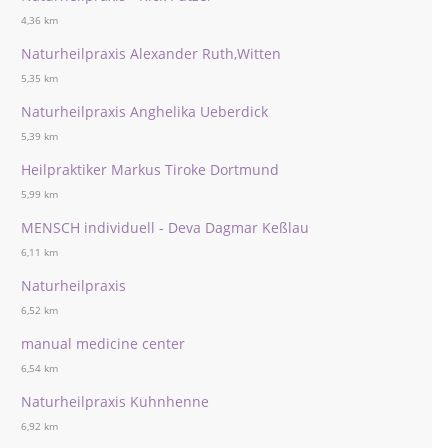
4,36 km
Naturheilpraxis Alexander Ruth,Witten
5,35 km
Naturheilpraxis Anghelika Ueberdick
5,39 km
Heilpraktiker Markus Tiroke Dortmund
5,99 km
MENSCH individuell - Deva Dagmar Keßlau
6,11 km
Naturheilpraxis
6,52 km
manual medicine center
6,54 km
Naturheilpraxis Kuhnhenne
6,92 km