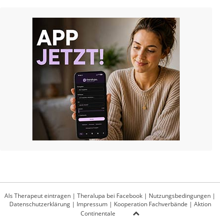
Als Therapeut eintragen
|
Theralupa bei Facebook
|
Nutzungsbedingungen
|
Datenschutzerklärung
|
Impressum
|
Kooperation Fachverbände
|
Aktion
Continentale