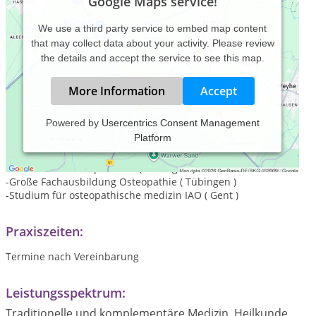
Google Maps service!
We use a third party service to embed map content
that may collect data about your activity. Please review
the details and accept the service to see this map.
More Information
Accept
Powered by
Usercentrics Consent Management
Platform
-Ausbildung Physiotherapie Villingen-Schwenningen
-Ausbildung zum Dorn-Preuss Therapeuten ( Schwenningen )
-Studium zum Heilpraktiker ( Tübingen )
-Große Fachausbildung Osteopathie ( Tübingen )
-Studium für osteopathische medizin IAO ( Gent )
Praxiszeiten:
Termine nach Vereinbarung
Leistungsspektrum:
Traditionelle und komplementäre Medizin, Heilkunde