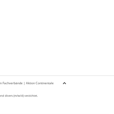
on Fachverbände
|
Aktion Continentale
d divers (m/w/d) verzichtet.