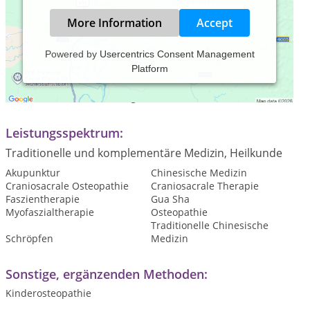
More Information
Accept
Powered by
Usercentrics Consent Management
Platform
Praxiszeiten:
Termine nach Vereinbarung
Leistungsspektrum:
Traditionelle und komplementäre Medizin, Heilkunde
Akupunktur
Chinesische Medizin
Craniosacrale Osteopathie
Craniosacrale Therapie
Faszientherapie
Gua Sha
Myofaszialtherapie
Osteopathie
Traditionelle Chinesische
Schröpfen
Medizin
Sonstige, ergänzenden Methoden:
Kinderosteopathie