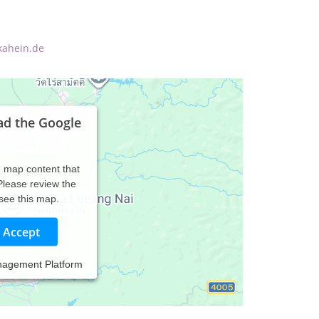
kahein.de
ad the Google
d map content that
 Please review the
 see this map.
Accept
nagement Platform
achsenen und Schwangeren