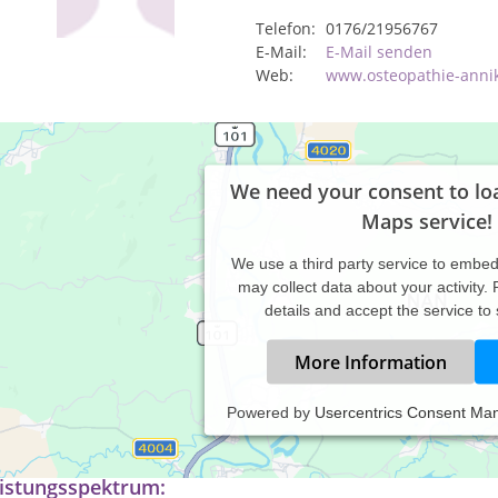
Telefon:
0176/21956767
E-Mail:
E-Mail senden
Web:
www.osteopathie-anni
We need your consent to lo
Maps service!
We use a third party service to embe
may collect data about your activity.
details and accept the service to
More Information
Powered by
Usercentrics Consent Ma
axis für Babyosteopathie, Kinderosteopathie, Osteopatie bei Erw
istungsspektrum: