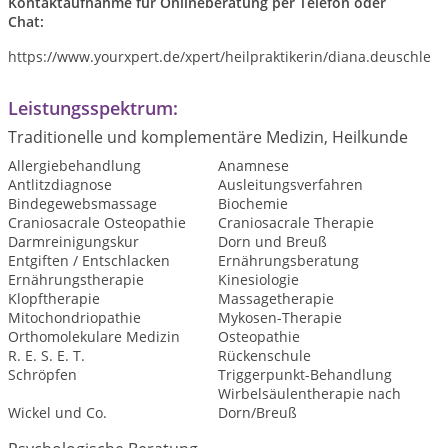
Kontaktaufnahme für Onlineberatung per Telefon oder
Chat:
https://www.yourxpert.de/xpert/heilpraktikerin/diana.deuschle
Leistungsspektrum:
Traditionelle und komplementäre Medizin, Heilkunde
Allergiebehandlung
Anamnese
Antlitzdiagnose
Ausleitungsverfahren
Bindegewebsmassage
Biochemie
Craniosacrale Osteopathie
Craniosacrale Therapie
Darmreinigungskur
Dorn und Breuß
Entgiften / Entschlacken
Ernährungsberatung
Ernährungstherapie
Kinesiologie
Klopftherapie
Massagetherapie
Mitochondriopathie
Mykosen-Therapie
Orthomolekulare Medizin
Osteopathie
R. E. S. E. T.
Rückenschule
Schröpfen
Triggerpunkt-Behandlung
Wirbelsäulentherapie nach
Wickel und Co.
Dorn/Breuß