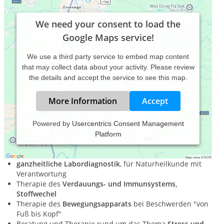
We need your consent to load the
Google Maps service!
We use a third party service to embed map content
that may collect data about your activity. Please review
the details and accept the service to see this map.
More Information
Accept
Powered by
Usercentrics Consent Management
Platform
Schwerpunktpraxis mit spezialisiertem Wissen bei stets
ganzheitlichem Blick
ganzheitliche Labordiagnostik
, für Naturheilkunde mit
Verantwortung
Therapie des
Verdauungs- und Immunsystems,
Stoffwechel
Therapie des
Bewegungsapparats
bei Beschwerden "von
Fuß bis Kopf"
Beratung und Therapie rund um das Thema
Stress und