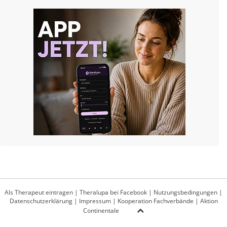
Als Therapeut eintragen
|
Theralupa bei Facebook
|
Nutzungsbedingungen
|
Datenschutzerklärung
|
Impressum
|
Kooperation Fachverbände
|
Aktion
Continentale