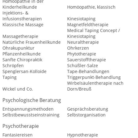
Homöopathie in der
Kinderheilkunde
Homöopathie, klassisch
Injektions- &
Infusionstherapien
Kinesiotaping
Klassische Massage
Magnetfeldtherapie
Medical Taping Concept /
Massagetherapie
Kinesiotaping
Natürliche Frauenheilkunde
Neuraltherapie
Ohrakupunktur
Ohrkerzen
Pflanzenheilkunde
Phytotherapie
Sanfte Chiropraktik
Sauerstofftherapie
Schröpfen
Schüßler-Salze
Spenglersan-Kolloide
Tape-Behandlungen
Taping
Triggerpunkt-Behandlung
Wirbelsäulentherapie nach
Wickel und Co.
Dorn/Breuß
Psychologische Beratung
Entspannungsmethoden
Gesprächsberatung
Selbstbewusstseinstraining
Selbstorganisation
Psychotherapie
Fantasiereisen
Hypnotherapie