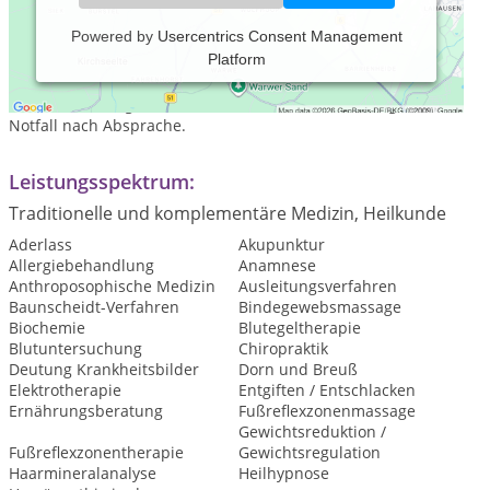
Powered by
Usercentrics Consent Management
Platform
Praxiszeiten:
nach Terminvergabe. An Wochenenden und Feiertagen im
Notfall nach Absprache.
Leistungsspektrum:
Traditionelle und komplementäre Medizin, Heilkunde
Aderlass
Akupunktur
Allergiebehandlung
Anamnese
Anthroposophische Medizin
Ausleitungsverfahren
Baunscheidt-Verfahren
Bindegewebsmassage
Biochemie
Blutegeltherapie
Blutuntersuchung
Chiropraktik
Deutung Krankheitsbilder
Dorn und Breuß
Elektrotherapie
Entgiften / Entschlacken
Ernährungsberatung
Fußreflexzonenmassage
Gewichtsreduktion /
Fußreflexzonentherapie
Gewichtsregulation
Haarmineralanalyse
Heilhypnose