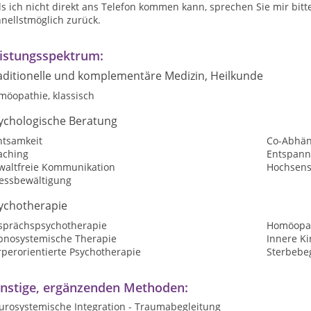
ls ich nicht direkt ans Telefon kommen kann, sprechen Sie mir bit
nellstmöglich zurück.
istungsspektrum:
aditionelle und komplementäre Medizin, Heilkunde
möopathie, klassisch
ychologische Beratung
htsamkeit
Co-Abhän
aching
Entspan
waltfreie Kommunikation
Hochsensi
ressbewältigung
ychotherapie
sprächspsychotherapie
Homöopat
pnosystemische Therapie
Innere Ki
perorientierte Psychotherapie
Sterbebe
nstige, ergänzenden Methoden:
urosystemische Integration - Traumabegleitung