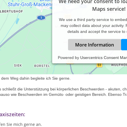
We need your consent to lo
Maps service!
We use a third party service to embe
may collect data about your activity.
details and accept the service to
More Information
Powered by
Usercentrics Consent Ma
und sind wir, wenn wir im Rahmen unserer körperlichen und mentalen
er Leben zufriedenstellend gestalten können.
 dem Weg dahin begleite ich Sie gerne.
 schließt die Unterstützung bei körperlichen Beschwerden - akuten, ch
auso wie Beschwerden im Gemüts- oder geistigen Bereich. Ebenso T
axiszeiten:
fen Sie mich gerne an.