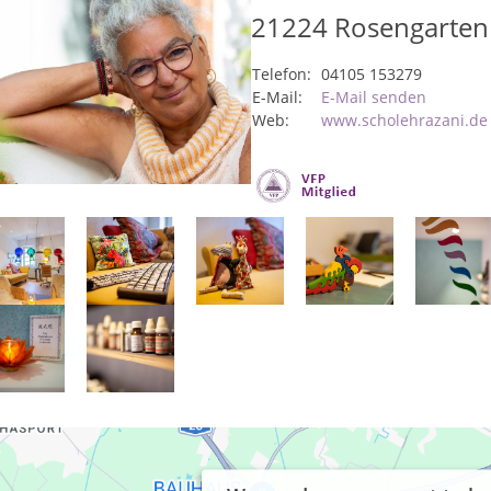
21224
Rosengarten
Telefon:
04105 153279
E-Mail:
E-Mail senden
Web:
www.scholehrazani.de