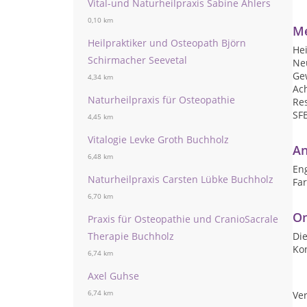
Vital-und Naturheilpraxis Sabine Ahlers
0,10 km
Me
Heilpraktiker und Osteopath Björn
Hei
Schirmacher Seevetal
Ne
Ge
4,34 km
Ac
Naturheilpraxis für Osteopathie
Res
SF
4,45 km
Vitalogie Levke Groth Buchholz
An
6,48 km
Eng
Naturheilpraxis Carsten Lübke Buchholz
Far
6,70 km
On
Praxis für Osteopathie und CranioSacrale
Therapie Buchholz
Die
Ko
6,74 km
Axel Guhse
6,74 km
Ver