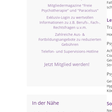
Fal
Mitgliedermagazine "Freie
sch
Psychotherapie" und "Paracelsus"
Exklusiv-Login zu wertvollen
Le
Informationen zu z.B. Berufs-, Fach-,
Tr
Rechtsfragen u.v.m.
Zahlreiche Aus- &
Ho
Fortbildungsangebote zu reduzierten
Ps
Gebühren
Ac
Telefon- und Supervisions-Hotline
Co
Ge
Jetzt Mitglied werden!
St
Ps
Ge
Hy
Kör
In der Nähe
So
Ne