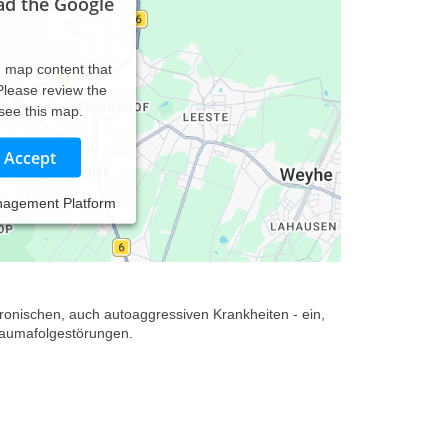
ad the Google
d map content that
 Please review the
 see this map.
Accept
nagement Platform
 Möglichkeiten größtmögliche Freiheit empfinden und
ronischen, auch autoaggressiven Krankheiten - ein,
raumafolgestörungen.