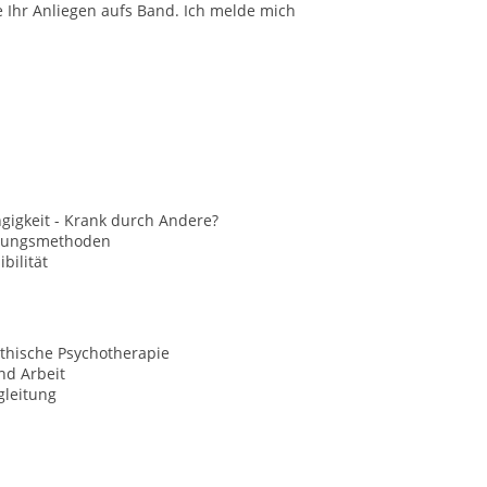
te Ihr Anliegen aufs Band. Ich melde mich
gigkeit - Krank durch Andere?
nungsmethoden
bilität
hische Psychotherapie
nd Arbeit
gleitung