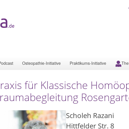
Podcast
Osteopathie-Initiative
Praktikums-Initiative
The
raxis für Klassische Homöo
raumabegleitung Rosengar
Scholeh Razani
Hittfelder Str. 8