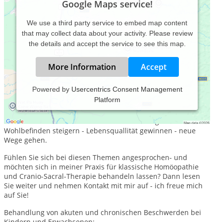
Google Maps service!
We use a third party service to embed map content
that may collect data about your activity. Please review
the details and accept the service to see this map.
More Information
Accept
Powered by
Usercentrics Consent Management
Platform
Potentiale nutzen - eigenen Heilkräften vertauen -
Herausforderungen annehmen - Prozesse fördern - Lösungen
finden - Beschwerden lindern - Klarheit erlangen -
Wohlbefinden steigern - Lebensquallität gewinnen - neue
Wege gehen.
Fühlen Sie sich bei diesen Themen angesprochen- und
möchten sich in meiner Praxis für klassische Homöopathie
und Cranio-Sacral-Therapie behandeln lassen? Dann lesen
Sie weiter und nehmen Kontakt mit mir auf - ich freue mich
auf Sie!
Behandlung von akuten und chronischen Beschwerden bei
Kindern und Erwachsenen: