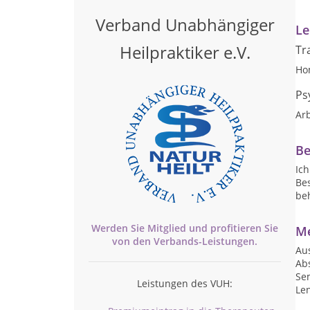
Verband Unabhängiger
Le
Heilpraktiker e.V.
Tr
Ho
Ps
Arb
Be
Ic
Be
be
Werden Sie Mitglied und profitieren Sie
Me
von den
Verbands-
Leistungen.
Au
Abs
Se
Leistungen des VUH:
Len