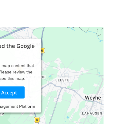
ad the Google
d map content that
 Please review the
 see this map.
Accept
nagement Platform