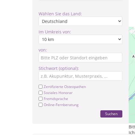
Wählen Sie das Land:
Im Umkreis von:
von:
Stichwort (optional):
Zertifizierte Osteopathen
Soziales Honorar
Fremdsprache
Online-Fernberatung
Pr
Suchen
Te
Bit
Ich