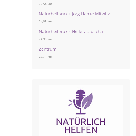
22,58 km
Naturheilpraxis Jörg Hanke Mitwitz
24,05 km
Naturheilpraxis Heller, Lauscha
24,93 km
Zentrum
27,71 km