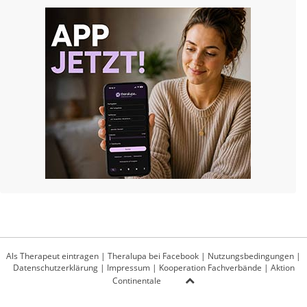
Als Therapeut eintragen
|
Theralupa bei Facebook
|
Nutzungsbedingungen
|
Datenschutzerklärung
|
Impressum
|
Kooperation Fachverbände
|
Aktion
Continentale