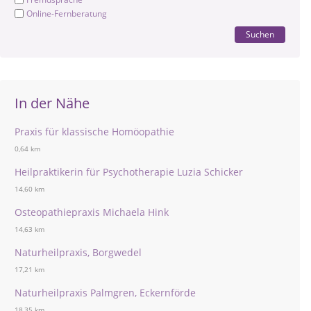
Online-Fernberatung
Suchen
In der Nähe
Praxis für klassische Homöopathie
0,64 km
Heilpraktikerin für Psychotherapie Luzia Schicker
14,60 km
Osteopathiepraxis Michaela Hink
14,63 km
Naturheilpraxis, Borgwedel
17,21 km
Naturheilpraxis Palmgren, Eckernförde
18,35 km