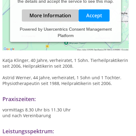
the details and accept the service to see this map.
More Information
Accept
Powered by
Usercentrics Consent Management
Platform
Seit 2009 behandeln wir Patienten in unserer
Gemeinschaftspraxis in Süderbrarup.
Wer wir sind:
Katja Klinger, 40 Jahre, verheiratet, 1 Sohn. Tierheilpraktikerin
seit 2006, Heilpraktikerin seit 2008.
Astrid Werner, 44 Jahre, verheiratet, 1 Sohn und 1 Tochter.
Physiotherapeutin seit 1988, Heilpraktikerin seit 2006.
Praxiszeiten:
vormittags 8.30 Uhr bis 11.30 Uhr
und nach Vereinbarung
Leistungsspektrum: