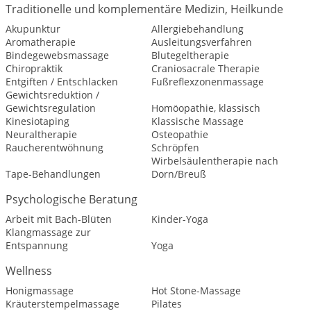
Traditionelle und komplementäre Medizin, Heilkunde
Akupunktur
Allergiebehandlung
Aromatherapie
Ausleitungsverfahren
Bindegewebsmassage
Blutegeltherapie
Chiropraktik
Craniosacrale Therapie
Entgiften / Entschlacken
Fußreflexzonenmassage
Gewichtsreduktion /
Gewichtsregulation
Homöopathie, klassisch
Kinesiotaping
Klassische Massage
Neuraltherapie
Osteopathie
Raucherentwöhnung
Schröpfen
Wirbelsäulentherapie nach
Tape-Behandlungen
Dorn/Breuß
Psychologische Beratung
Arbeit mit Bach-Blüten
Kinder-Yoga
Klangmassage zur
Entspannung
Yoga
Wellness
Honigmassage
Hot Stone-Massage
Kräuterstempelmassage
Pilates