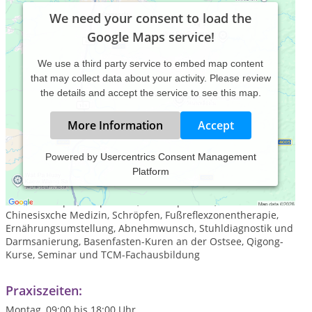
We need your consent to load the
Google Maps service!
We use a third party service to embed map content
that may collect data about your activity. Please review
the details and accept the service to see this map.
More Information
Accept
Powered by
Usercentrics Consent Management
Platform
Chiropraktik nach Dr. Ackermann, Schmerztherapie, Dorn-
Therapie und Breuß-Massage, Atlas-Therapie, Chinesiche
Tuina-Therapie, Akupunktur, Ohrakupunktur, Traditionelle
Chinesisxche Medizin, Schröpfen, Fußreflexzonentherapie,
Ernährungsumstellung, Abnehmwunsch, Stuhldiagnostik und
Darmsanierung, Basenfasten-Kuren an der Ostsee, Qigong-
Kurse, Seminar und TCM-Fachausbildung
Praxiszeiten:
Montag, 09:00 bis 18:00 Uhr