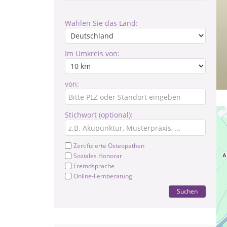
Wählen Sie das Land:
Im Umkreis von:
von:
Stichwort (optional):
Zertifizierte Osteopathen
Soziales Honorar
Fremdsprache
Online-Fernberatung
Suchen