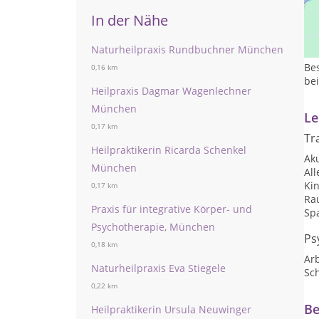
In der Nähe
In 
har
Naturheilpraxis Rundbuchner München
Pr
Be
0,16 km
be
Heilpraxis Dagmar Wagenlechner
München
Le
0,17 km
Tr
Heilpraktikerin Ricarda Schenkel
Ak
München
Al
Ki
0,17 km
Ra
Praxis für integrative Körper- und
Sp
Psychotherapie, München
Ps
0,18 km
Arb
Naturheilpraxis Eva Stiegele
Sc
0,22 km
Be
Heilpraktikerin Ursula Neuwinger