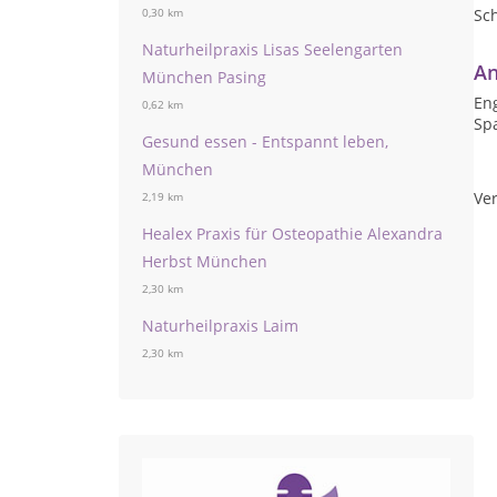
Sc
0,30 km
Naturheilpraxis Lisas Seelengarten
An
München Pasing
Eng
0,62 km
Sp
Gesund essen - Entspannt leben,
München
Ver
2,19 km
Healex Praxis für Osteopathie Alexandra
Herbst München
2,30 km
Naturheilpraxis Laim
2,30 km