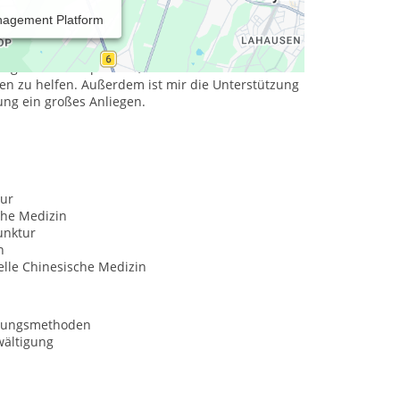
nagement Platform
 und Zufriedenheit, wenn die Energie im Körper
ür, dass diese Harmonie gestört ist. In meiner
orwiegend mit Akupunktur, um Menschen mit
n zu helfen. Außerdem ist mir die Unterstützung
ng ein großes Anliegen.
ur
che Medizin
nktur
n
elle Chinesische Medizin
nungsmethoden
wältigung