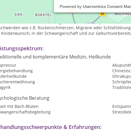
Powered by
Usercentrics Consent Ma
der Traditionell Chinesischen Medizin (TCM) entstehen Gesundheit
monisch fließt. Beschwerden und Krankheiten sind ein Zeichen daf
axis für TCM in München Pasing arbeite ich als Heilpraktikerin v
schwerden wie z.B. Rückenschmerzen, Migräne oder Schlafstörunge
i Kinderwunsch, in der Schwangerschaft und zur Geburtsvorbereitu
istungsspektrum:
aditionelle und komplementäre Medizin, Heilkunde
upressur
Akupunkt
lergiebehandlung
Chinesis
nderheilkunde
Ohrakupu
ucherentwöhnung
Schröpfe
agyrik
Tradition
ychologische Beratung
eit mit Bach-Blüten
Entspan
hwangerschaftsbegleitung
Stressbe
handlungsschwerpunkte & Erfahrungen: