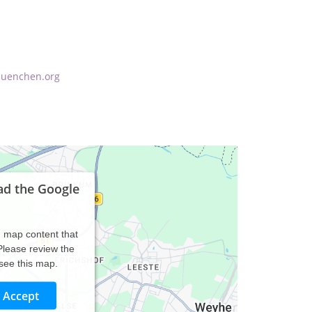
muenchen.org
ad the Google
d map content that
 Please review the
 see this map.
Accept