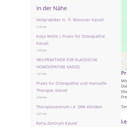
In der Nähe
Heilpraktiker H.- P. Wiessner Kassel
1,18 km
Katja Welte | Praxis für Osteopathie
Kassel
1,20 km
Pr
HEILPRAKTIKER FÜR KLASSISCHE
HOMÖOPATHIE KASSEL
Pr
1,91 km
Mon
Praxis für Osteopathie und manuelle
Die
Therapie, Kassel
Don
Fre
2,04 km
Therapiezentrum i.d. DRK-Kliniken
Te
2,37 km
Le
Reha-Zentrum Kassel