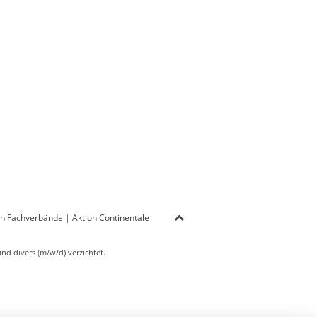
on Fachverbände
|
Aktion Continentale
d divers (m/w/d) verzichtet.