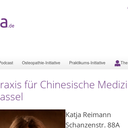
Podcast
Osteopathie-Initiative
Praktikums-Initiative
The
raxis für Chinesische Mediz
assel
Katja Reimann
Schanzenstr. 88A