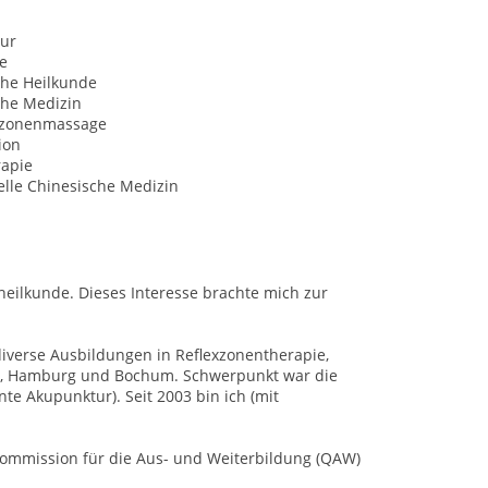
ur
e
che Heilkunde
che Medizin
xzonenmassage
ion
rapie
elle Chinesische Medizin
heilkunde. Dieses Interesse brachte mich zur
diverse Ausbildungen in Reflexzonentherapie,
el, Hamburg und Bochum. Schwerpunkt war die
 Akupunktur). Seit 2003 bin ich (mit
skommission für die Aus- und Weiterbildung (QAW)