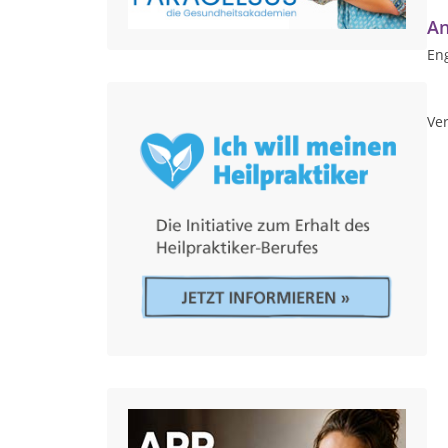
An
Eng
Ver