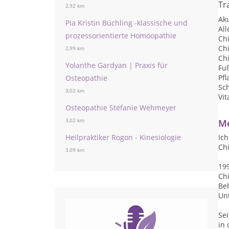
Tr
2,92 km
Ak
Pia Kristin Büchling -klassische und
Al
prozessorientierte Homöopathie
Ch
Ch
2,99 km
Ch
Yolanthe Gardyan | Praxis für
Fu
Pf
Osteopathie
Sc
3,02 km
Vit
Osteopathie Stefanie Wehmeyer
3,02 km
Me
Heilpraktiker Rogon - Kinesiologie
Ich
Ch
3,09 km
199
Ch
Be
Unt
Sei
in