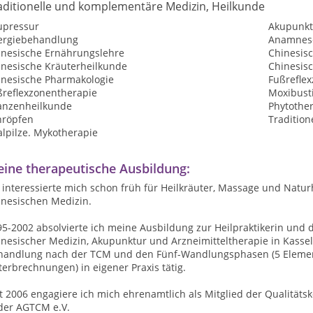
aditionelle und komplementäre Medizin, Heilkunde
upressur
Akupunkt
lergiebehandlung
Anamnes
inesische Ernährungslehre
Chinesis
inesische Kräuterheilkunde
Chinesis
inesische Pharmakologie
Fußrefle
ßreflexzonentherapie
Moxibust
lanzenheilkunde
Phytothe
hröpfen
Tradition
alpilze. Mykotherapie
ine therapeutische Ausbildung:
 interessierte mich schon früh für Heilkräuter, Massage und Natur
inesischen Medizin.
5-2002 absolvierte ich meine Ausbildung zur Heilpraktikerin und 
inesischer Medizin, Akupunktur und Arzneimitteltherapie in Kass
handlung nach der TCM und den Fünf-Wandlungsphasen (5 Elemente
erbrechnungen) in eigener Praxis tätig.
t 2006 engagiere ich mich ehrenamtlich als Mitglied der Qualität
 der AGTCM e.V.