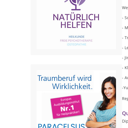
We
- 
- 
- T
- L
- 
- 
- 
-Y
Re
Qu
Di