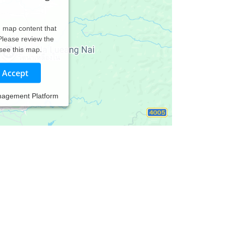
d map content that
 Please review the
 see this map.
Accept
nagement Platform
hinesischer Kräuterheilkunde (TCM)