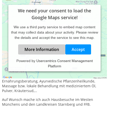
We need your consent to load the
Google Maps service!
We use a third party service to embed map content
that may collect data about your activity. Please review
the details and accept the service to see this map.
More Information
Accept
Powered by
Usercentrics Consent Management
Platform
Heilpraktikerin für Kinder, Jugendliche und Erwachsene
Mein Angebot: ausführliche Erstanamnese, Pulsdiagnose,
Ernährungsberatung, Ayurvedische Pflanzenheilkunde,
Massage bzw. lokale Behandlung mit mediziniertem Öl,
Pulver, Kräutersud,…
Auf Wunsch mache ich auch Hausbesuche im Westen
Münchens und den Landkreisen Starnberg und FFB.