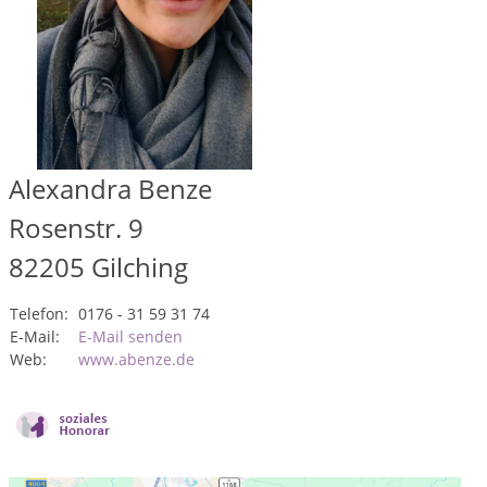
Alexandra Benze
Rosenstr. 9
82205
Gilching
Telefon:
0176 - 31 59 31 74
E-Mail:
E-Mail senden
Web:
www.abenze.de