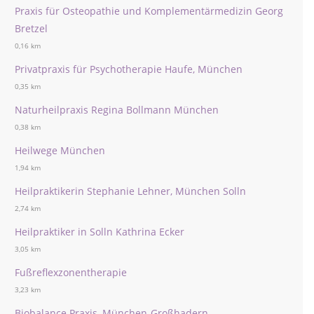
Praxis für Osteopathie und Komplementärmedizin Georg
Bretzel
0,16 km
Privatpraxis für Psychotherapie Haufe, München
0,35 km
Naturheilpraxis Regina Bollmann München
0,38 km
Heilwege München
1,94 km
Heilpraktikerin Stephanie Lehner, München Solln
2,74 km
Heilpraktiker in Solln Kathrina Ecker
3,05 km
Fußreflexzonentherapie
3,23 km
Biobalance Praxis, München-Großhadern