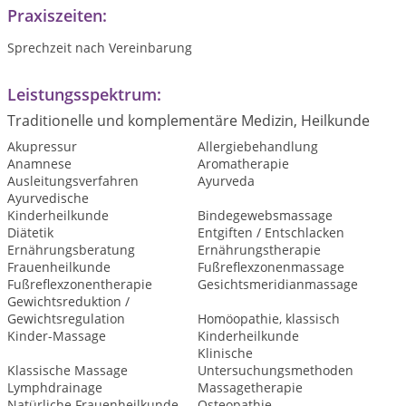
Praxiszeiten:
Sprechzeit nach Vereinbarung
Leistungsspektrum:
Traditionelle und komplementäre Medizin, Heilkunde
Akupressur
Allergiebehandlung
Anamnese
Aromatherapie
Ausleitungsverfahren
Ayurveda
Ayurvedische
Kinderheilkunde
Bindegewebsmassage
Diätetik
Entgiften / Entschlacken
Ernährungsberatung
Ernährungstherapie
Frauenheilkunde
Fußreflexzonenmassage
Fußreflexzonentherapie
Gesichtsmeridianmassage
Gewichtsreduktion /
Gewichtsregulation
Homöopathie, klassisch
Kinder-Massage
Kinderheilkunde
Klinische
Klassische Massage
Untersuchungsmethoden
Lymphdrainage
Massagetherapie
Natürliche Frauenheilkunde
Osteopathie