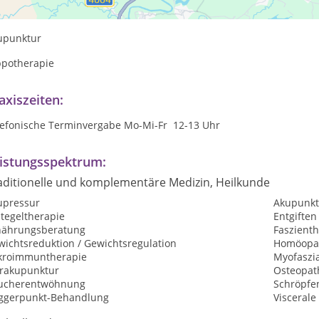
ysiotherapie
upunktur
ppotherapie
axiszeiten:
lefonische Terminvergabe Mo-Mi-Fr 12-13 Uhr
istungsspektrum:
aditionelle und komplementäre Medizin, Heilkunde
upressur
Akupunkt
tegeltherapie
Entgiften
nährungsberatung
Faszient
wichtsreduktion / Gewichtsregulation
Homöopat
kroimmuntherapie
Myofaszia
rakupunktur
Osteopat
ucherentwöhnung
Schröpfe
iggerpunkt-Behandlung
Viscerale