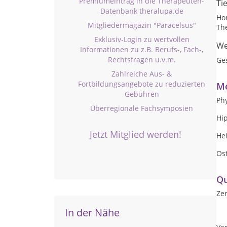
Premiumeintrag in die Therapeuten-
Ti
Datenbank theralupa.de
Ho
Mitgliedermagazin "Paracelsus"
Th
Exklusiv-Login zu wertvollen
We
Informationen zu z.B. Berufs-, Fach-,
Rechtsfragen u.v.m.
Ge
Zahlreiche Aus- &
Fortbildungsangebote zu reduzierten
Me
Gebühren
Phy
Überregionale Fachsymposien
Hi
Jetzt Mitglied werden!
Hei
Ost
Qu
Zer
In der Nähe