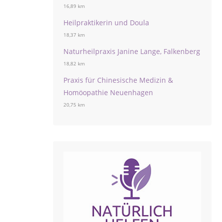
16,89 km
Heilpraktikerin und Doula
18,37 km
Naturheilpraxis Janine Lange, Falkenberg
18,82 km
Praxis für Chinesische Medizin &
Homöopathie Neuenhagen
20,75 km