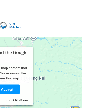
ad the Google
d map content that
 Please review the
 see this map.
Accept
nagement Platform