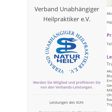
Ph
Verband Unabhängiger
Ak
Heilpraktiker e.V.
Hi
Pr
Te
Le
Tr
Ak
Blu
Er
Werden Sie Mitglied und profitieren Sie
Ge
von den
Verbands-
Leistungen.
Mi
Oh
Ra
Leistungen des VUH:
Tr