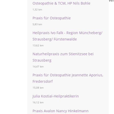
Ver
Osteopathie & TCM, HP Nils Bohle
1,32 km
Praxis für Osteopathie
5,83 km
Heilpraxis Ivo Falk - Region Müncheberg/
Strausberg/ Fürstenwalde
13,62 km
Naturheilpraxis zum Stienitzsee bei
Strausberg
14,47 km
Praxis für Osteopathie Jeannette Aporius,
Fredersdorf
15,08 km
Julia Kostial-Heilpraktikerin
16,12 km
Praxis Avalon Nancy Hinkelmann