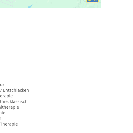
ur
 / Entschlacken
herapie
hie, klassisch
ltherapie
hie
n
 Therapie