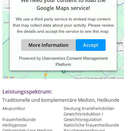
We need your consent to load the
Google Maps service!
We use a third party service to embed map content
that may collect data about your activity. Please review
the details and accept the service to see this map.
More Information
Accept
Powered by
Usercentrics Consent Management
Platform
Praxiszeiten:
Termine nach vorheriger Vereinbarung Mo-Sa möglich
Leistungsspektrum:
Traditionelle und komplementäre Medizin, Heilkunde
Akupunktur
Deutung Krankheitsbilder
Gewichtsreduktion /
Frauenheilkunde
Gewichtsregulation
Heilhypnose
Natürliche Frauenheilkunde
Orthomolekulare Medizin
Raucherentwöhnung