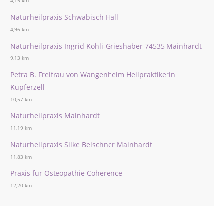
4,15 km
Naturheilpraxis Schwäbisch Hall
4,96 km
Naturheilpraxis Ingrid Köhli-Grieshaber 74535 Mainhardt
9,13 km
Petra B. Freifrau von Wangenheim Heilpraktikerin
Kupferzell
10,57 km
Naturheilpraxis Mainhardt
11,19 km
Naturheilpraxis Silke Belschner Mainhardt
11,83 km
Praxis für Osteopathie Coherence
12,20 km