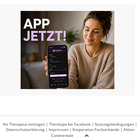
Als Therapeut eintragen
|
Theralupa bei Facebook
|
Nutzungsbedingungen
|
Datenschutzerklärung
|
Impressum
|
Kooperation Fachverbände
|
Aktion
Continentale