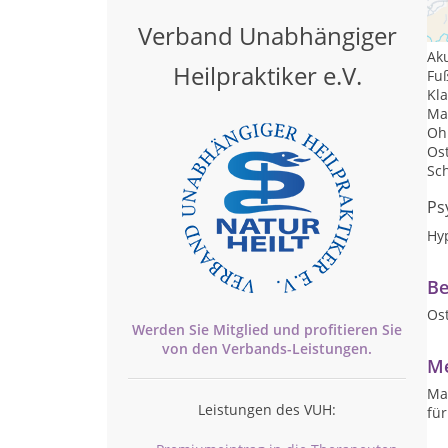
Tr
Verband Unabhängiger
Ak
Heilpraktiker e.V.
Fu
Kl
Ma
Oh
Os
Sc
Ps
Hy
Be
Os
Werden Sie Mitglied und profitieren Sie
von den
Verbands-
Leistungen.
Me
Mas
Leistungen des VUH:
fü