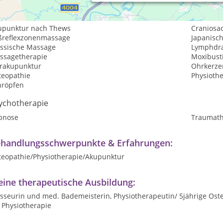
aditionelle und komplementäre Medizin, Heilkunde
upunktur nach Thews
Craniosa
ßreflexzonenmassage
Japanisc
assische Massage
Lymphdr
ssagetherapie
Moxibust
rakupunktur
Ohrkerze
teopathie
Physioth
hröpfen
ychotherapie
pnose
Traumath
handlungsschwerpunkte & Erfahrungen:
teopathie/Physiotherapie/Akupunktur
ine therapeutische Ausbildung:
seurin und med. Bademeisterin, Physiotherapeutin/ 5jährige Osteo
r Physiotherapie