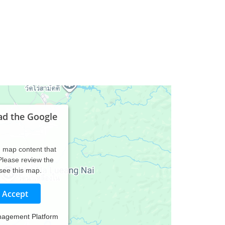
ad the Google
d map content that
 Please review the
 see this map.
Accept
nagement Platform