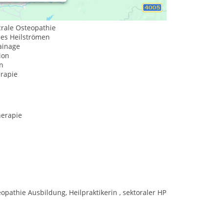
crale Osteopathie
hes Heilströmen
ainage
ion
n
erapie
erapie
pathie Ausbildung, Heilpraktikerin , sektoraler HP