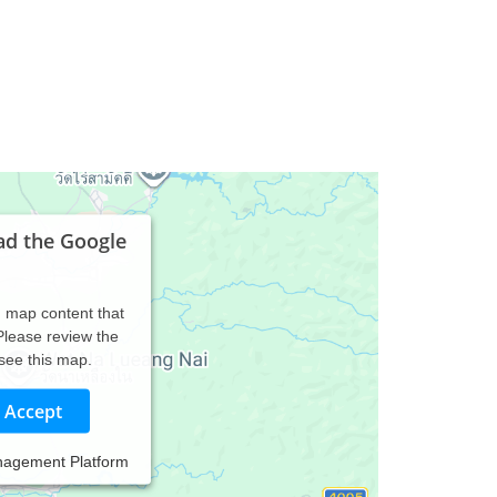
ad the Google
d map content that
 Please review the
 see this map.
Accept
nagement Platform