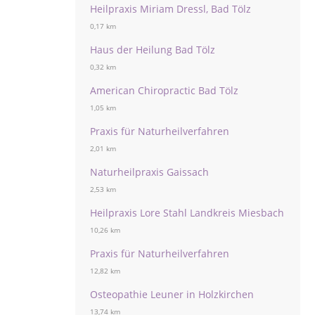
Heilpraxis Miriam Dressl, Bad Tölz
0,17 km
Haus der Heilung Bad Tölz
0,32 km
American Chiropractic Bad Tölz
1,05 km
Praxis für Naturheilverfahren
2,01 km
Naturheilpraxis Gaissach
2,53 km
Heilpraxis Lore Stahl Landkreis Miesbach
10,26 km
Praxis für Naturheilverfahren
12,82 km
Osteopathie Leuner in Holzkirchen
13,74 km