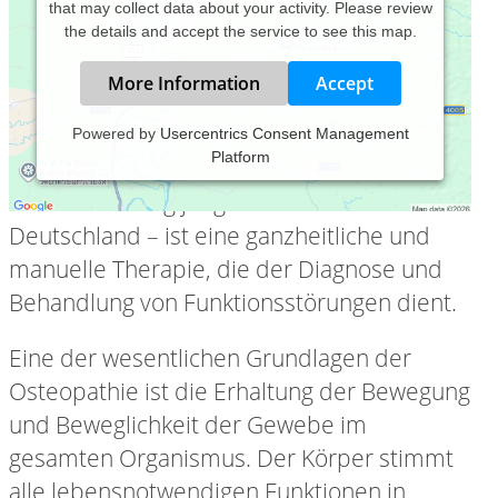
that may collect data about your activity. Please review
the details and accept the service to see this map.
More Information
Accept
Powered by
Usercentrics Consent Management
Platform
Die Osteopathie – als eine noch
verhältnismäßig junge Medizin in
Deutschland – ist eine ganzheitliche und
manuelle Therapie, die der Diagnose und
Behandlung von Funktionsstörungen dient.
Eine der wesentlichen Grundlagen der
Osteopathie ist die Erhaltung der Bewegung
und Beweglichkeit der Gewebe im
gesamten Organismus. Der Körper stimmt
alle lebensnotwendigen Funktionen in