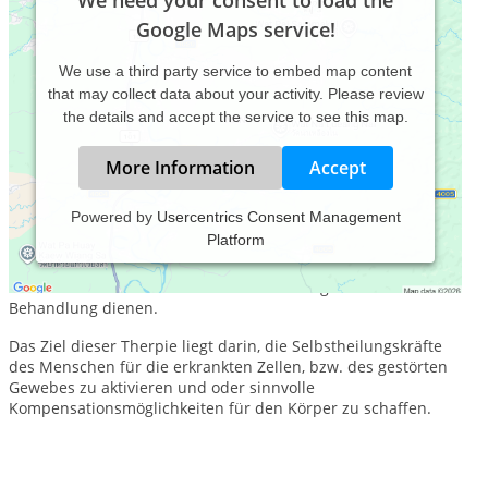
We need your consent to load the
Google Maps service!
We use a third party service to embed map content
that may collect data about your activity. Please review
the details and accept the service to see this map.
More Information
Accept
Powered by
Usercentrics Consent Management
Platform
Die osteopathische Behandlung ist eingebettet in fundierte,
umfassende und detaillierte anatomische Kenntnisse, die
zum Verständnis von Krankheitsentstehung und dessen
Behandlung dienen.
Das Ziel dieser Therpie liegt darin, die Selbstheilungskräfte
des Menschen für die erkrankten Zellen, bzw. des gestörten
Gewebes zu aktivieren und oder sinnvolle
Kompensationsmöglichkeiten für den Körper zu schaffen.