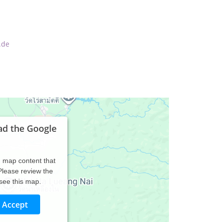
.de
ad the Google
d map content that
 Please review the
 see this map.
Accept