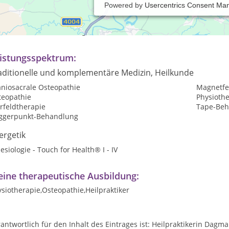
Powered by
Usercentrics Consent Ma
axiszeiten:
rmine nach Vereinbarung
istungsspektrum:
aditionelle und komplementäre Medizin, Heilkunde
aniosacrale Osteopathie
Magnetfe
teopathie
Physioth
rfeldtherapie
Tape-Be
iggerpunkt-Behandlung
ergetik
esiologie - Touch for Health® I - IV
ine therapeutische Ausbildung:
siotherapie,Osteopathie,Heilpraktiker
antwortlich für den Inhalt des Eintrages ist: Heilpraktikerin Dagma