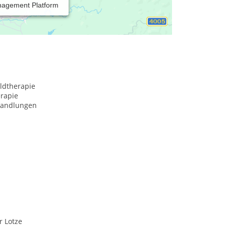
nagement Platform
ldtherapie
erapie
handlungen
r Lotze