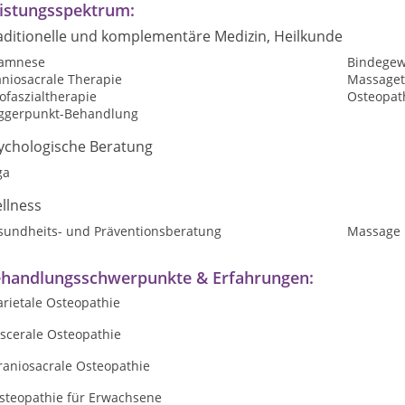
istungsspektrum:
aditionelle und komplementäre Medizin, Heilkunde
amnese
Bindege
aniosacrale Therapie
Massaget
ofaszialtherapie
Osteopat
iggerpunkt-Behandlung
ychologische Beratung
ga
llness
sundheits- und Präventionsberatung
Massage
handlungsschwerpunkte & Erfahrungen:
arietale Osteopathie
iscerale Osteopathie
raniosacrale Osteopathie
Osteopathie für Erwachsene