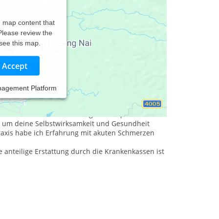
d map content that
 Please review the
 see this map.
Accept
nagement Platform
und mit dem Titel Master of Science abgeschlossen.
ers besser zu verstehen und die eigene
ndnis für die Zusammenhänge im Körper: Statt nur
 um deine Selbstwirksamkeit und Gesundheit
Praxis habe ich Erfahrung mit akuten Schmerzen
ne anteilige Erstattung durch die Krankenkassen ist