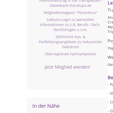
Premiumeintrag in die Therapeuten-
Le
Datenbank theralupa.de
Tr
Mitgliedermagazin "Paracelsus"
An
Exklusiv-Login zu wertvollen
Cr
Informationen zu z.B. Berufs-, Fach-,
My
Rechtsfragen u.v.m.
Tr
Zahlreiche Aus- &
Ps
Fortbildungsangebote zu reduzierten
Gebühren
Yo
Überregionale Fachsymposien
We
Ge
Jetzt Mitglied werden!
Be
- P
- V
- C
In der Nähe
- 