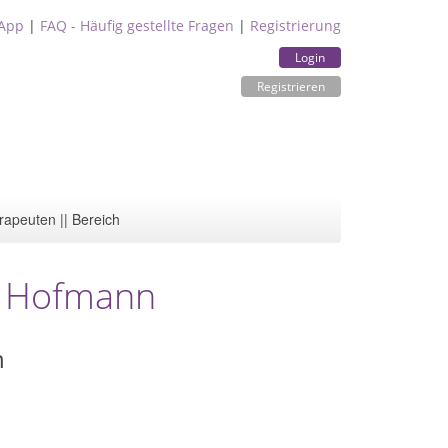
App
|
FAQ - Häufig gestellte Fragen
|
Registrierung
Login
Registrieren
rapeuten || Bereich
l Hofmann
n