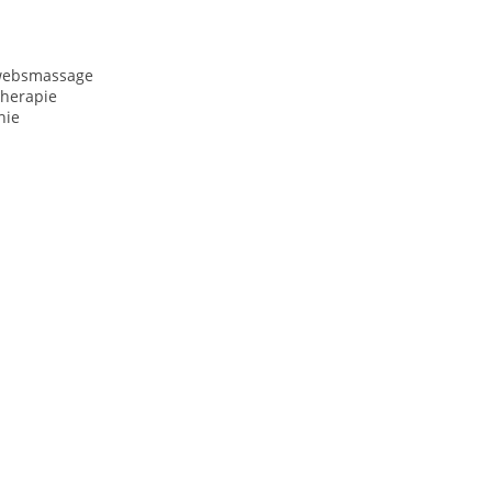
websmassage
herapie
hie