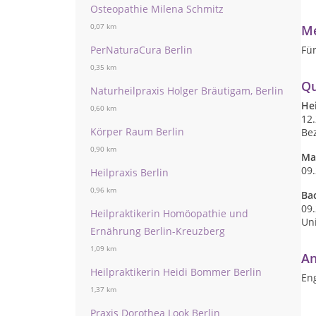
Osteopathie Milena Schmitz
0,07 km
Me
PerNaturaCura Berlin
Fü
0,35 km
Qu
Naturheilpraxis Holger Bräutigam, Berlin
He
0,60 km
12
Körper Raum Berlin
Be
0,90 km
Ma
09.
Heilpraxis Berlin
0,96 km
Ba
09
Heilpraktikerin Homöopathie und
Uni
Ernährung Berlin-Kreuzberg
1,09 km
An
Heilpraktikerin Heidi Bommer Berlin
Eng
1,37 km
Praxis Dorothea Look Berlin