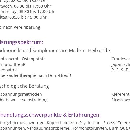
tag, 08:30 bis 15:00 Uhr
twoch, 08:30 bis 17:00 Uhr
nerstag, 08:30 bis 17:00 Uhr
itag, 08:30 bis 15:00 Uhr
d nach Vereinbarung
istungsspektrum:
aditionelle und komplementäre Medizin, Heilkunde
aniosacrale Osteopathie
Craniosac
rn und Breuß
Japanisc
teopathie
R. E. S. E.
rbelsäulentherapie nach Dorn/Breuß
ychologische Beratung
tspannungsmethoden
Kieferen
lbstbewusstseinstraining
Stressbe
handlungsschwerpunkte & Erfahrungen:
efergelenkbeschwerden, Kopfschmerzen, Psychischer Stress, Gelenk
rspannungen, Verdauungsprobleme, Hormonstörungen, Burn Out, U