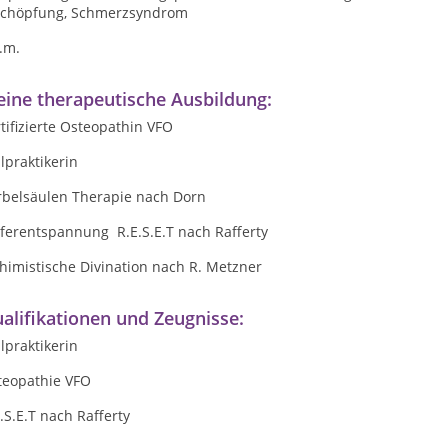
schöpfung, Schmerzsyndrom
.m.
ine therapeutische Ausbildung:
tifizierte Osteopathin VFO
lpraktikerin
rbelsäulen Therapie nach Dorn
eferentspannung R.E.S.E.T nach Rafferty
himistische Divination nach R. Metzner
alifikationen und Zeugnisse:
lpraktikerin
teopathie VFO
.S.E.T nach Rafferty