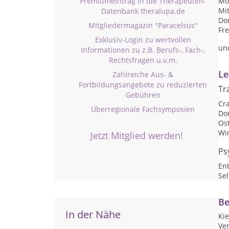
Premiumeintrag in die Therapeuten-
Mon
Mit
Datenbank theralupa.de
Don
Mitgliedermagazin "Paracelsus"
Fre
Exklusiv-Login zu wertvollen
un
Informationen zu z.B. Berufs-, Fach-,
Rechtsfragen u.v.m.
Le
Zahlreiche Aus- &
Fortbildungsangebote zu reduzierten
Tr
Gebühren
Cr
Überregionale Fachsymposien
Do
Os
Wi
Jetzt Mitglied werden!
Ps
En
Se
Be
In der Nähe
Ki
Ve