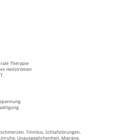
rale Therapie
hes Heilströmen
 T.
tspannung
wältigung
schmerzen, Tinnitus, Schlafstörungen,
nruhe, Unausgeglichenheit, Migräne,