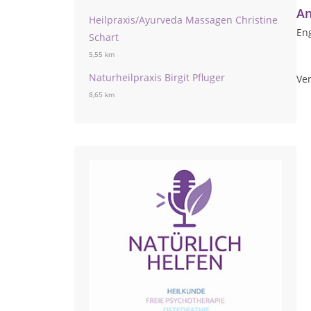
An
Heilpraxis/Ayurveda Massagen Christine
Eng
Schart
5,55 km
Naturheilpraxis Birgit Pfluger
Ver
8,65 km