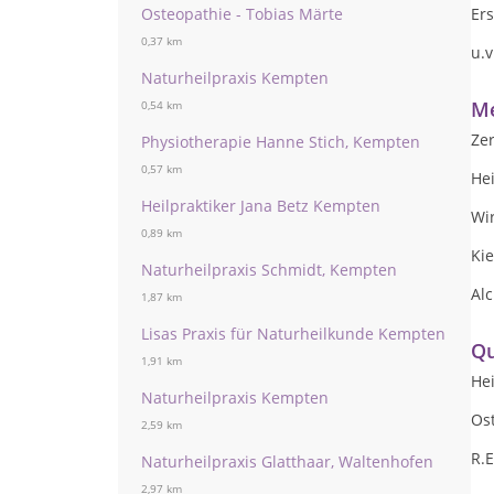
Osteopathie - Tobias Märte
Er
0,37 km
u.v
Naturheilpraxis Kempten
Me
0,54 km
Zer
Physiotherapie Hanne Stich, Kempten
0,57 km
Hei
Heilpraktiker Jana Betz Kempten
Wi
0,89 km
Ki
Naturheilpraxis Schmidt, Kempten
Alc
1,87 km
Lisas Praxis für Naturheilkunde Kempten
Qu
1,91 km
Hei
Naturheilpraxis Kempten
Os
2,59 km
R.E
Naturheilpraxis Glatthaar, Waltenhofen
2,97 km