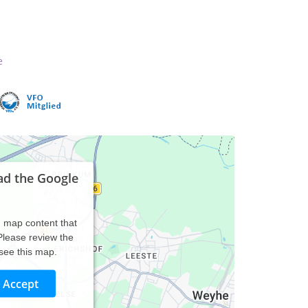
e
ad the Google
d map content that
 Please review the
 see this map.
Accept