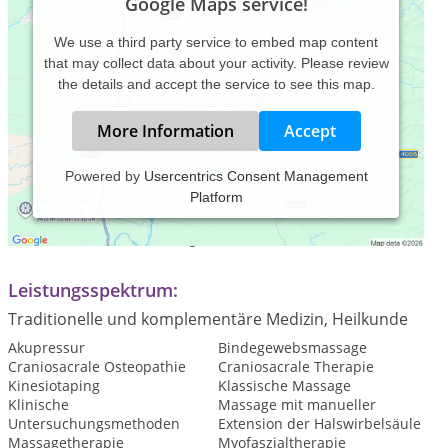
Google Maps service!
We use a third party service to embed map content
that may collect data about your activity. Please review
the details and accept the service to see this map.
More Information
Accept
Powered by
Usercentrics Consent Management
Platform
Praxiszeiten:
Termine nach Vereinbarung
Leistungsspektrum:
Traditionelle und komplementäre Medizin, Heilkunde
Akupressur
Bindegewebsmassage
Craniosacrale Osteopathie
Craniosacrale Therapie
Kinesiotaping
Klassische Massage
Klinische
Massage mit manueller
Untersuchungsmethoden
Extension der Halswirbelsäule
Massagetherapie
Myofaszialtherapie