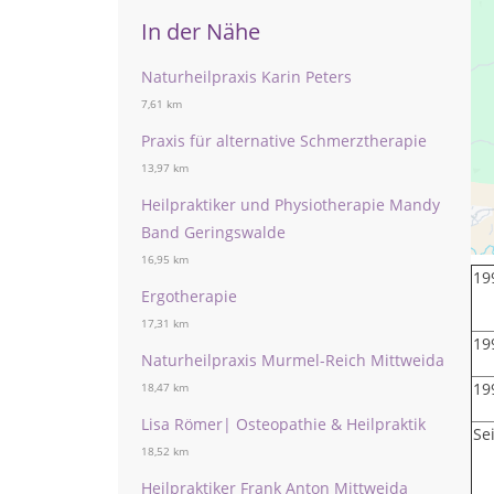
In der Nähe
Naturheilpraxis Karin Peters
7,61 km
Praxis für alternative Schmerztherapie
13,97 km
L
Heilpraktiker und Physiotherapie Mandy
Band Geringswalde
16,95 km
19
Ergotherapie
17,31 km
19
Naturheilpraxis Murmel-Reich Mittweida
19
18,47 km
Lisa Römer| Osteopathie & Heilpraktik
Se
18,52 km
Heilpraktiker Frank Anton Mittweida