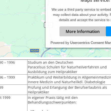
We use a third party service to embe
may collect data about your activity.
details and accept the service to
More Information
Powered by
Usercentrics Consent Ma
ebenslauf
90 – 1996
Studium an den Deutschen
Paracelsus Schulen für Naturheilverfahren und
Ausbildung zum Heilpraktiker
96 – 1999
Praktikum und Weiterbildung in Allgemeinmedizin,
Innere Medizin und Naturheilkdl. Diabetologie
99
Prüfung und Erlangung der Berufserlaubnis als
Heilpraktiker
it 1999
in eigener Praxis tätig mit den
Behandlungsschwerpunkten: