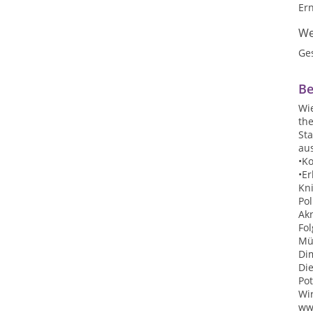
Er
We
Ge
Be
Wie
the
Sta
au
•K
•E
Kn
Po
Ak
Fo
Mü
Di
Die
Po
Wir
ww