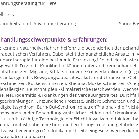
nährungsberatung für Tiere
llness
sundheits- und Präventionsberatung
Säure-Ba
handlungsschwerpunkte & Erfahrungen:
 können Naturheilverfahren helfen? Die Besonderheit der Behandlu
rapeutischen Verfahren. Dabei steht der ganzheitliche Ansatz im 
ndardtherapie für eine bestimmte Erkrankung! So individuell wie di
sgewählt. Folgende Krankheiten können unter anderem behandelt 
opfschmerzen, Migräne, Schlafstörungen •Krebserkrankungen (erg
rkrankungen des Bewegungsapparates, akute und chronische •Gele
ieschmerzen, Rückenschmerzen, Rheuma, Muskelschmerzen •Allergi
llenallergien, Heuschnupfen •Klimakterische Beschwerden, Wechse
ne, Neurodermitis •Erkrankungen des Verdauungstraktes, Durchfäll
lgeerkrankungen •Entzündliche Prozesse, unklare Schmerzen und 
digkeitssyndrom, Burn-Out-Syndrom rehatron™ alpha - die "Nicht-i
mensionen in der Behandlung zahlreicher Leiden und Erkrankungen.
 zukunftsträchtige Technologie der "Nicht-invasiven Induktionsthe
tential und ist dabei eine humane berührungsfreie und gefahrlose
kweise bei einer großen Indikationsbreite eingesetzt werden kann
w.rehatron-alpha.com.