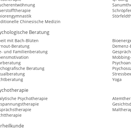
ucherentwöhnung
Sanumthe
erstofftherapie
Schröpfe
niorengymnastik
Störfeldt
ditionelle Chinesische Medizin
ychologische Beratung
eit mit Bach-Blüten
Bioenerg
rnout-Beratung
Demenz-
e- und Familienberatung
Gespräch
bensmotivation
Mobbing-
arberatung
Psychoan
ychografische Beratung
Psychosoz
xualberatung
Stressbe
chtberatung
Yoga
ychotherapie
alytische Psychotherapie
Atemther
tspannungstherapie
Gesichtsd
sprächstherapie
Malthera
chttherapie
erheilkunde