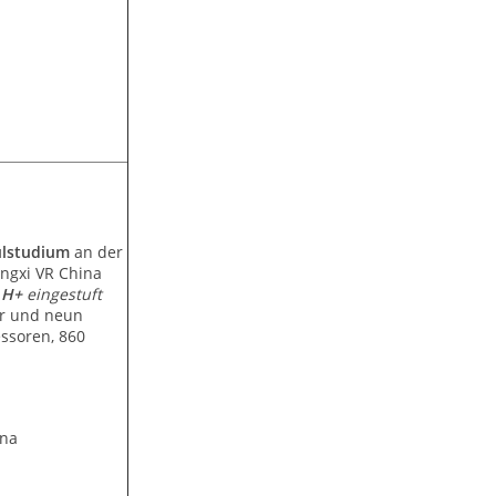
ulstudium
an der
angxi VR China
 H+
eingestuft
er und neun
ssoren, 860
ina
n)