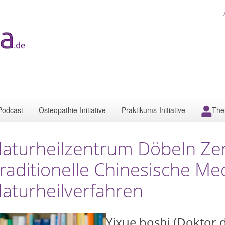
Podcast
Osteopathie-Initiative
Praktikums-Initiative
The
aturheilzentrum Döbeln Ze
raditionelle Chinesische Med
aturheilverfahren
Yixue boshi (Doktor 