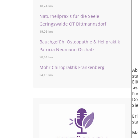
18,74 km
Naturheilpraxis für die Seele
Geringswalde OT Dittmannsdorf
19,09 km
Bauchgefühl Osteopathie & Heilpraktik
Patricia Neumann Oschatz
20,44 km
Mohr Chiropraktik Frankenberg
Ab
24,13 km
st
El
wu
Fo
Do
Si
Er
st
Ma