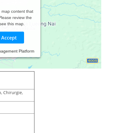
d map content that
 Please review the
 see this map.
Accept
nagement Platform
 Chirurgie,