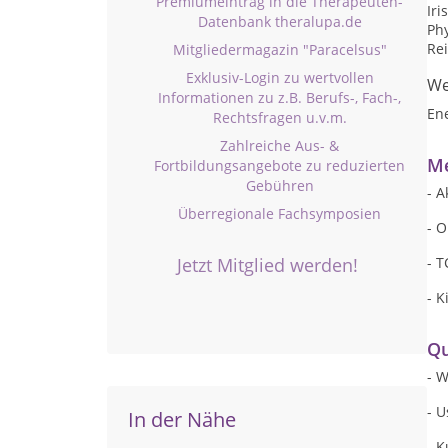
Premiumeintrag in die Therapeuten-
Iri
Datenbank theralupa.de
Ph
Rei
Mitgliedermagazin "Paracelsus"
Exklusiv-Login zu wertvollen
We
Informationen zu z.B. Berufs-, Fach-,
En
Rechtsfragen u.v.m.
Zahlreiche Aus- &
Me
Fortbildungsangebote zu reduzierten
Gebühren
- 
Überregionale Fachsymposien
- O
Jetzt Mitglied werden!
- 
- K
Qu
- 
- U
In der Nähe
- K