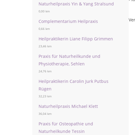
Naturheilpraxis Yin & Yang Stralsund
0,00 km
Ver
Complementarium Heilpraxis
0,66 km
Heilpraktikerin Liane Filipp Grimmen
23,46 km
Praxis für Naturheilkunde und
Physiotherapie, Sehlen
24,76 km
Heilpraktikerin Carolin Jurk Putbus
Rügen
32,23 km
Naturheilpraxis Michael Klett
36,04 km
Praxis für Osteopathie und
Naturheilkunde Tessin