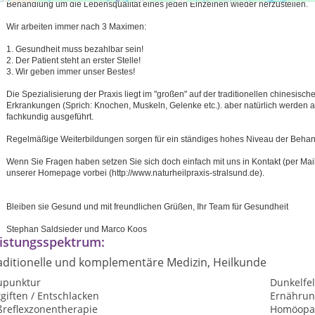
Behandlung um die Lebensqualität eines jeden Einzelnen wieder herzustellen.
Wir arbeiten immer nach 3 Maximen:
1. Gesundheit muss bezahlbar sein!
2. Der Patient steht an erster Stelle!
3. Wir geben immer unser Bestes!
Die Spezialisierung der Praxis liegt im "großen" auf der traditionellen chinesisc
Erkrankungen (Sprich: Knochen, Muskeln, Gelenke etc.). aber natürlich werden 
fachkundig ausgeführt.
Regelmäßige Weiterbildungen sorgen für ein ständiges hohes Niveau der Behan
Wenn Sie Fragen haben setzen Sie sich doch einfach mit uns in Kontakt (per Mail
unserer Homepage vorbei (http://www.naturheilpraxis-stralsund.de).
Bleiben sie Gesund und mit freundlichen Grüßen, Ihr Team für Gesundheit
Stephan Saldsieder und Marco Koos
istungsspektrum:
aditionelle und komplementäre Medizin, Heilkunde
upunktur
Dunkelfe
giften / Entschlacken
Ernährun
ßreflexzonentherapie
Homöopat