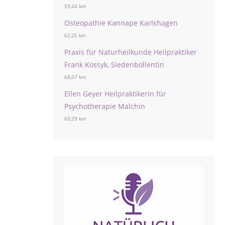
59,24 km
Osteopathie Kannape Karlshagen
62,25 km
Praxis für Naturheilkunde Heilpraktiker
Frank Kossyk, Siedenbollentin
68,07 km
Ellen Geyer Heilpraktikerin für
Psychotherapie Malchin
69,29 km