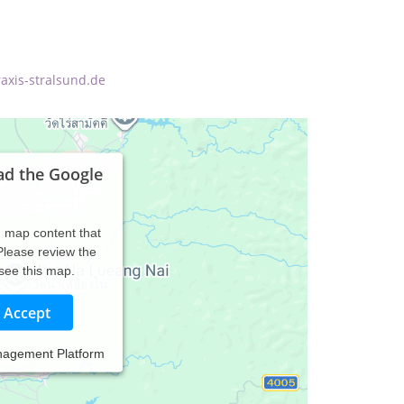
axis-stralsund.de
ad the Google
d map content that
 Please review the
 see this map.
Accept
nagement Platform
r bieten wir unseren Patienten eine umfassende Diagnostik und