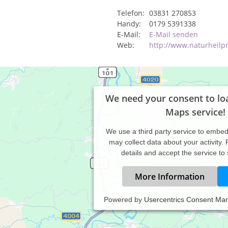
Telefon:
03831 270853
Handy:
0179 5391338
E-Mail:
E-Mail senden
Web:
http://www.naturheilpr
We need your consent to lo
Maps service!
We use a third party service to embe
may collect data about your activity.
details and accept the service to
More Information
Powered by
Usercentrics Consent Ma
Willkommen in der Naturheilpraxis Yin & Yang,
unsere Praxis befindet sich seit 2004 in der schönen Hansestadt Stralsund. Hie