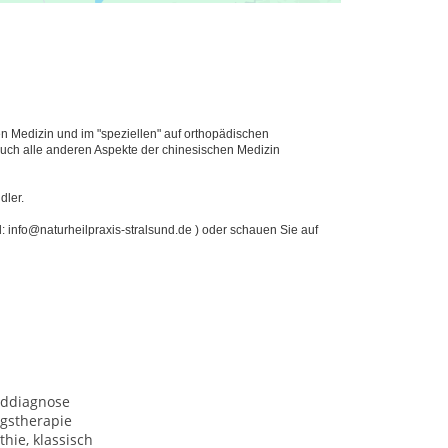
hen Medizin und im "speziellen" auf orthopädischen
auch alle anderen Aspekte der chinesischen Medizin
dler.
: info@naturheilpraxis-stralsund.de ) oder schauen Sie auf
lddiagnose
gstherapie
hie, klassisch