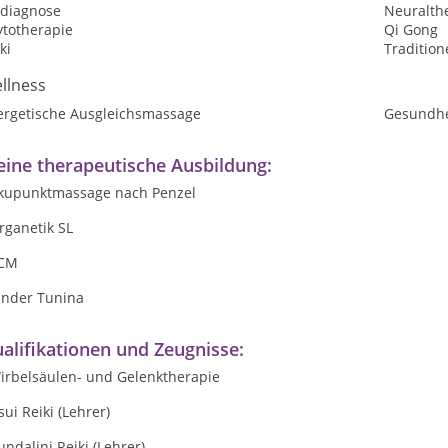
sdiagnose
Neuralth
ytotherapie
Qi Gong
ki
Tradition
llness
ergetische Ausgleichsmassage
Gesundhe
ine therapeutische Ausbildung:
Akupunktmassage nach Penzel
rganetik SL
TCM
inder Tunina
alifikationen und Zeugnisse:
Wirbelsäulen- und Gelenktherapie
sui Reiki (Lehrer)
undalini Reiki (Lehrer)