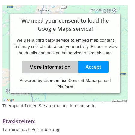
We need your consent to load the
Google Maps service!
We use a third party service to embed map content
that may collect data about your activity. Please review
the details and accept the service to see this map.
More Information
Accept
Powered by
Usercentrics Consent Management
Platform
Gerne begleite ich Sie auf Ihrem Weg!
Ausführlichere Informationen über meine Philosophie als
Therapeut finden Sie auf meiner Internetseite.
Praxiszeiten:
Termine nach Vereinbarung