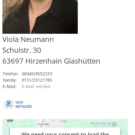
Viola Neumann
Schulstr. 30
63697
Hirzenhain Glashütten
Telefon:
06045/9552233
Handy:
0151/23121785
E-Mail:
E-Mail senden
We need your consent to load the