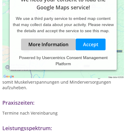
Google Maps service!
We use a third party service to embed map content
that may collect data about your activity. Please review
the details and accept the service to see this map.
More Information
Accept
Powered by
Usercentrics Consent Management
Platform
Eine sanfte aber bestimmende Behandlung von
Wirbelfehlstellungen, um Wirbelsäulen- und
Gelenkblockaden rasch und dauerhaft zu beseitigen und
somit Muskelverspannungen und Minderversorgungen
aufzuheben.
Praxiszeiten:
Termine nach Vereinbarung
Leistungsspektrum: