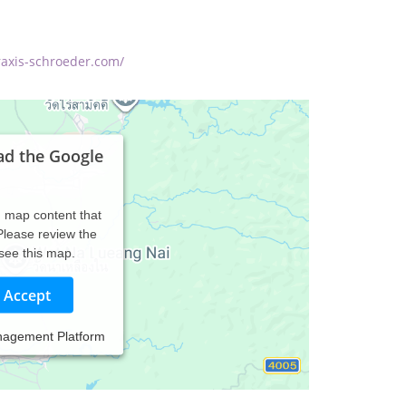
raxis-schroeder.com/
ad the Google
d map content that
 Please review the
 see this map.
Accept
nagement Platform