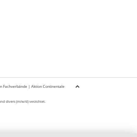
on Fachverbände
|
Aktion Continentale
d divers (m/w/d) verzichtet.