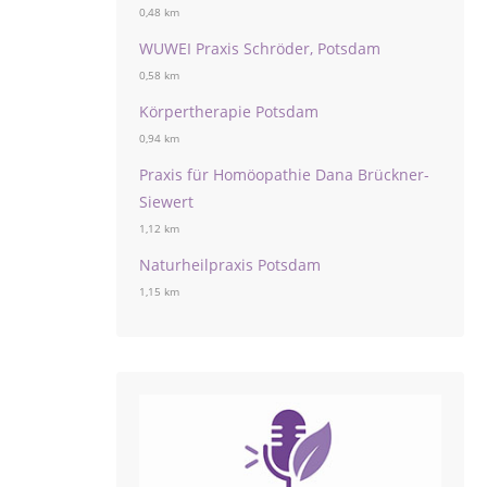
0,48 km
WUWEI Praxis Schröder, Potsdam
0,58 km
Körpertherapie Potsdam
0,94 km
Praxis für Homöopathie Dana Brückner-
Siewert
1,12 km
Naturheilpraxis Potsdam
1,15 km