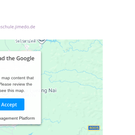
aschule.jimedo.de
ad the Google
d map content that
 Please review the
 see this map.
Accept
nagement Platform
 Thema Heilpraktik und medizinischen Ayurveda