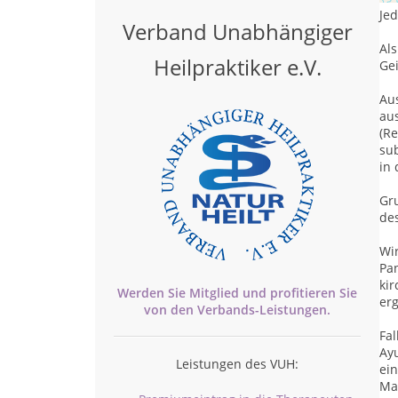
Jed
Verband Unabhängiger
Al
Heilpraktiker e.V.
Gei
Aus
au
(R
sub
in 
Gru
des
Wi
Pa
ki
Werden Sie Mitglied und profitieren Sie
er
von den
Verbands-
Leistungen.
Fal
Ayu
Leistungen des VUH:
ei
Ma