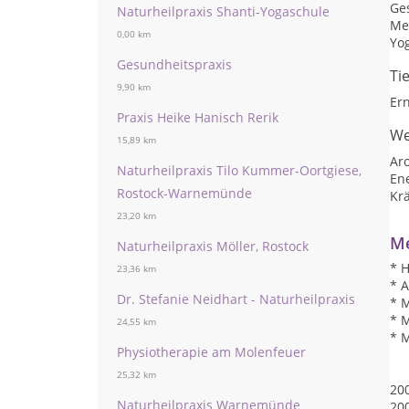
Ge
Naturheilpraxis Shanti-Yogaschule
Me
0,00 km
Yo
Gesundheitspraxis
Ti
9,90 km
Er
Praxis Heike Hanisch Rerik
We
15,89 km
Ar
Naturheilpraxis Tilo Kummer-Oortgiese,
En
Rostock-Warnemünde
Kr
23,20 km
Me
Naturheilpraxis Möller, Rostock
* H
23,36 km
* A
Dr. Stefanie Neidhart - Naturheilpraxis
* 
* 
24,55 km
* 
Physiotherapie am Molenfeuer
25,32 km
200
Naturheilpraxis Warnemünde
200