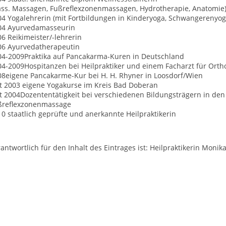
lass. Massagen, Fußreflexzonenmassagen, Hydrotherapie, Anatomie
04 Yogalehrerin (mit Fortbildungen in Kinderyoga, Schwangerenyog
04 Ayurvedamasseurin
6 Reikimeister/-lehrerin
06 Ayurvedatherapeutin
04-2009Praktika auf Pancakarma-Kuren in Deutschland
04-2009Hospitanzen bei Heilpraktiker und einem Facharzt für Ort
08eigene Pancakarme-Kur bei H. H. Rhyner in Loosdorf/Wien
it 2003 eigene Yogakurse im Kreis Bad Doberan
t 2004Dozententätigkeit bei verschiedenen Bildungsträgern in den 
ßreflexzonenmassage
0 staatlich geprüfte und anerkannte Heilpraktikerin
antwortlich für den Inhalt des Eintrages ist: Heilpraktikerin Moni