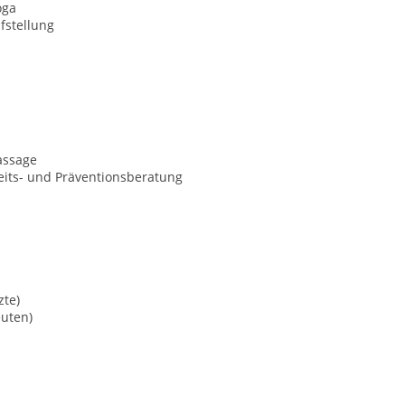
oga
fstellung
assage
its- und Präventionsberatung
zte)
uten)