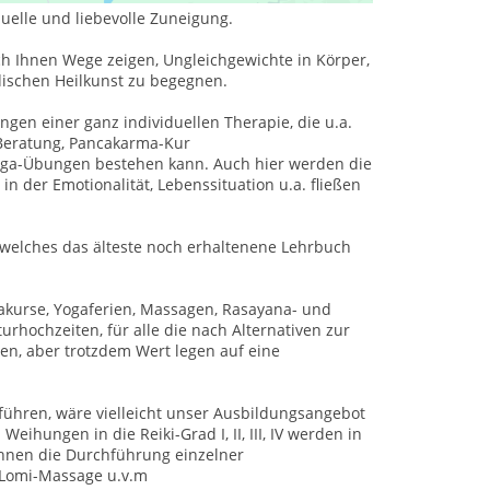
duelle und liebevolle Zuneigung.
ch Ihnen Wege zeigen, Ungleichgewichte in Körper,
edischen Heilkunst zu begegnen.
en einer ganz individuellen Therapie, die u.a.
Beratung, Pancakarma-Kur
Yoga-Übungen bestehen kann. Auch hier werden die
n der Emotionalität, Lebenssituation u.a. fließen
, welches das älteste noch erhaltenene Lehrbuch
gakurse, Yogaferien, Massagen, Rasayana- und
hochzeiten, für alle die nach Alternativen zur
en, aber trotzdem Wert legen auf eine
uführen, wäre vielleicht unser Ausbildungsangebot
ihungen in die Reiki-Grad I, II, III, IV werden in
Ihnen die Durchführung einzelner
 Lomi-Massage u.v.m