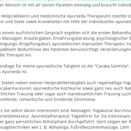
er Mensch ist mit all‘ seinen Facetten einmalig und braucht indivi
s Heilpraktikerin und medizinische Ayurveda Therapeutin möchte i
st und Seele sowie Krankheiten mit Hilfe der individuellen ayurv
 einem ausführlichen Gespräch ergeben sich die ersten Behandlung
s Massagen, Kräutergaben, Ernährungsberatung, psychologischer 
einigungs-/Entgiftungskur), ayurvedischen manuellen Therapien, 
jektiven Bedürfnisse des Patienten berücksichtigt, Veränderungen i
die Therapie ein.
ndlage für meine ayurvedische Tätigkeit ist die "Caraka Samhita"
 Ayurveda ist.
r bieten neben meiner Heilpraktikertätigkeit auch regelmäßige Yo
ncakarma-Kuren, ayurvedische Kochkurse sowie ganz neu auch Natur
rchlichen Trauung oder sogar auch standesamtlichen Trauung such
greifende, romantische und bindende Zeremonie.
ls Sie selbst daran interessiert sind, Massagen, Yogakurse durchz
rvedamasseur, Ayurvedatherapeut, Yogalehrer für Sie interessant. We
ner ganz persönlichen Atmosphäre durchgeführt. Gern zeigen wir 
ssagetechniken wie z. B. Abhyanga, Fußreflexzonenmassage, Lomi