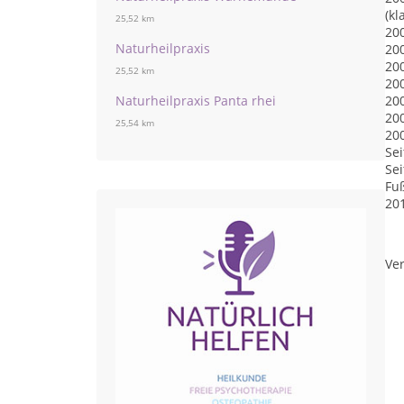
(k
25,52 km
20
Naturheilpraxis
20
200
25,52 km
20
Naturheilpraxis Panta rhei
20
20
25,54 km
20
Se
Sei
Fu
201
Ver