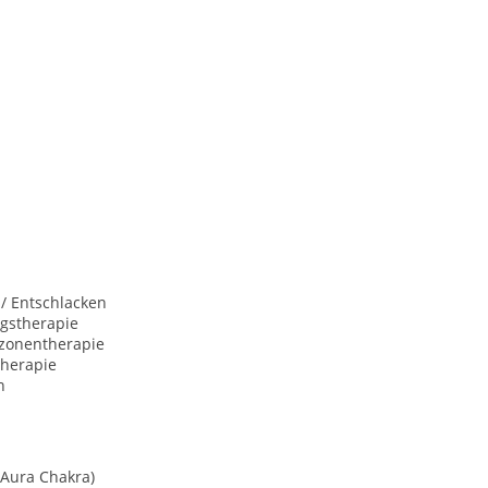
 / Entschlacken
gstherapie
xzonentherapie
herapie
n
(Aura Chakra)