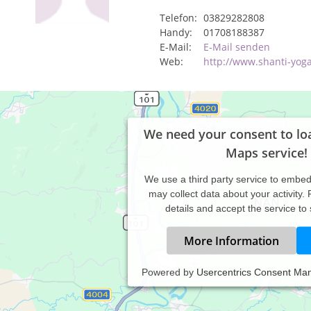
Telefon:
03829282808
Handy:
01708188387
E-Mail:
E-Mail senden
Web:
http://www.shanti-yog
We need your consent to lo
Maps service!
We use a third party service to embe
may collect data about your activity.
details and accept the service to
More Information
Powered by
Usercentrics Consent Ma
h möchte Sie hier über meine Angebote und Dienstleistungen zum
ormieren.