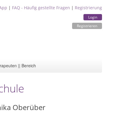
App
|
FAQ - Häufig gestellte Fragen
|
Registrierung
Login
Registrieren
rapeuten || Bereich
chule
nika Oberüber