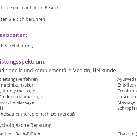
 freue mich auf Ihren Besuch.
sen Sie sich berühren!
axiszeiten:
ch Vereinbarung
istungsspektrum:
aditionelle und komplementäre Medizin, Heilkunde
sleitungsverfahren
Ayurveda
rmreinigungskur
Entgiften
tgiftungsmassage
Ernährun
ßreflexzonenmassage
Fußrefle
assische Massage
Massaget
ki
Schröpfe
rbelsäulentherapie nach Dorn/Breuß
ychologische Beratung
eit mit Bach-Blüten
Chakren 