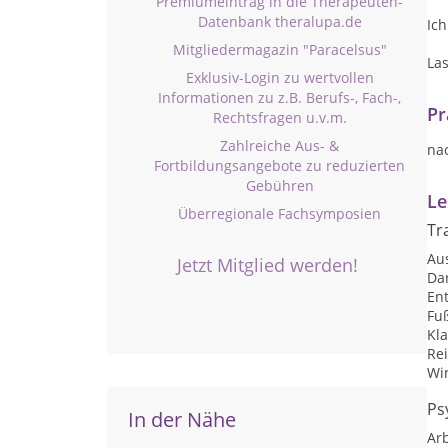
Premiumeintrag in die Therapeuten-
Datenbank theralupa.de
Ich
Mitgliedermagazin "Paracelsus"
Las
Exklusiv-Login zu wertvollen
Informationen zu z.B. Berufs-, Fach-,
Pr
Rechtsfragen u.v.m.
Zahlreiche Aus- &
na
Fortbildungsangebote zu reduzierten
Gebühren
Le
Überregionale Fachsymposien
Tr
Au
Jetzt Mitglied werden!
Da
En
Fu
Kl
Rei
Wi
Ps
In der Nähe
Arb