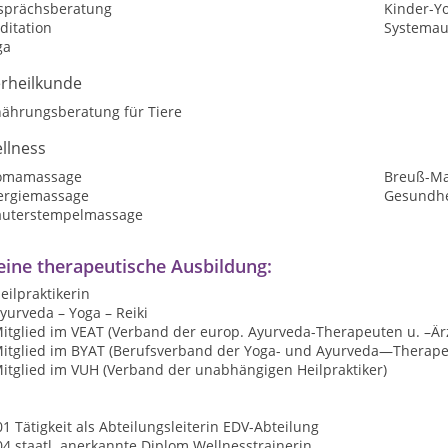
sprächsberatung
Kinder-Y
ditation
Systemau
ga
erheilkunde
nährungsberatung für Tiere
llness
omamassage
Breuß-M
ergiemassage
Gesundhe
äuterstempelmassage
ine therapeutische Ausbildung:
eilpraktikerin
yurveda – Yoga – Reiki
Mitglied im VEAT (Verband der europ. Ayurveda-Therapeuten u. –Är
Mitglied im BYAT (Berufsverband der Yoga- und Ayurveda—Therape
Mitglied im VUH (Verband der unabhängigen Heilpraktiker)
1 Tätigkeit als Abteilungsleiterin EDV-Abteilung
4 staatl. anerkannte Diplom Wellnesstrainerin