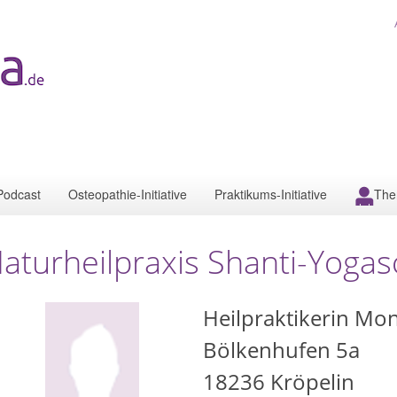
Podcast
Osteopathie-Initiative
Praktikums-Initiative
The
aturheilpraxis Shanti-Yogas
Heilpraktikerin Mo
Bölkenhufen 5a
18236
Kröpelin