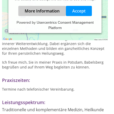
More Information
Accept
Powered by
Usercentrics Consent Management
Platform
Meine Arbeit verstehe ich als wegbegleitende Unterstützung
sowohl bei körperlichen oder psychischen Beschwerden als
auch dem Wunsch nach mehr Gleichgewicht im Leben und
innerer Weiterentwicklung. Dabei ergänzen sich die
einzelnen Methoden und bilden ein ganzheitliches Konzept
für Ihren persönlichen Heilungsweg.
Ich freue mich, Sie in meiner Praxis in Potsdam, Babelsberg
begrüßen und auf Ihrem Weg begleiten zu können.
Praxiszeiten:
Termine nach telefonischer Vereinbarung.
Leistungsspektrum:
Traditionelle und komplementäre Medizin, Heilkunde