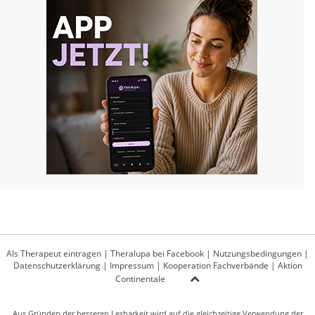
Als Therapeut eintragen
|
Theralupa bei Facebook
|
Nutzungsbedingungen
|
Datenschutzerklärung
|
Impressum
|
Kooperation Fachverbände
|
Aktion
Continentale
Aus Gründen der besseren Lesbarkeit wird auf die gleichzeitige Verwendung der