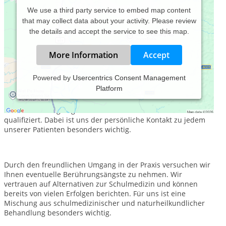
We use a third party service to embed map content
that may collect data about your activity. Please review
the details and accept the service to see this map.
More Information
Accept
Powered by
Usercentrics Consent Management
Platform
Die Naturheilpraxis Sebastian Huperz ist Ihr Partner, wenn es
um ganzheitliche Beratung und Behandlung in allen
Gesundheitsfragen geht. Wir beraten Sie umfassend und
qualifiziert. Dabei ist uns der persönliche Kontakt zu jedem
unserer Patienten besonders wichtig.
Durch den freundlichen Umgang in der Praxis versuchen wir
Ihnen eventuelle Berührungsängste zu nehmen. Wir
vertrauen auf Alternativen zur Schulmedizin und können
bereits von vielen Erfolgen berichten. Für uns ist eine
Mischung aus schulmedizinischer und naturheilkundlicher
Behandlung besonders wichtig.