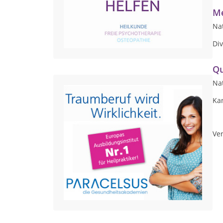
Me
Nat
Di
Qu
Nat
Kan
Ver