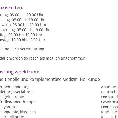
axiszeiten:
tag, 08:00 bis 19:00 Uhr
nstag, 08:00 bis 19:00 Uhr
twoch, 08:00 bis 19:00 Uhr
nerstag, 08:00 bis 19:00 Uhr
itag, 08:00 bis 19:00 Uhr
stag, 10:00 bis 16:00 Uhr
rmine nach Vereinbarung
tfälle werden so rasch als möglich angenommen
istungsspektrum:
aditionelle und komplementäre Medizin, Heilkunde
lergiebehandlung
Anamnes
sleitungsverfahren
Baunsche
tegeltherapie
Dorn und
ßreflexzonentherapie
Gewichtsr
ilhypnose
Homöopat
möopathie, klassisch
Kinder-M
nderheilkunde
Klassisc