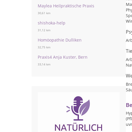
Ma
Maylea Heilpraktische Praxis
Ph
30,61 km
Spo
Wi
shishoka-help
31,12 km
Ps
Homöopathie Dulliken
Arb
32,75 km
Ti
Praxis4 Anja Kuster, Bern
Arb
Nat
33,14 km
We
Br
Sä
Be
Hy
(P
uv