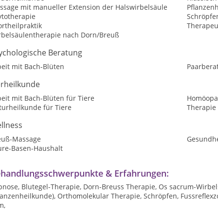
ssage mit manueller Extension der Halswirbelsäule
Pflanzen
ytotherapie
Schröpfe
rtheilpraktik
Therapeu
rbelsäulentherapie nach Dorn/Breuß
ychologische Beratung
eit mit Bach-Blüten
Paarbera
erheilkunde
eit mit Bach-Blüten für Tiere
Homöopat
urheilkunde für Tiere
Therapie 
llness
euß-Massage
Gesundhe
ure-Basen-Haushalt
handlungsschwerpunkte & Erfahrungen:
pnose, Blutegel-Therapie, Dorn-Breuss Therapie, Os sacrum-Wirbe
flanzenheilkunde), Orthomolekular Therapie, Schröpfen, Fussrefle
m,