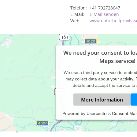
Telefon:
+41 792728647
E-Mail:
E-Mail senden
Web:
www.naturheilpraxis-s
We need your consent to lo
Maps service!
We use a third party service to embe
may collect data about your activity.
details and accept the service to
More Information
Powered by
Usercentrics Consent Ma
 Naturheilpraxis-Schweiz befasst sich aus Überzeugung seit 14 Jah
ch die langjährige Praxis-Erfahrung, hat sich die Naturheilpraxis 
handlungsmethoden erworben.