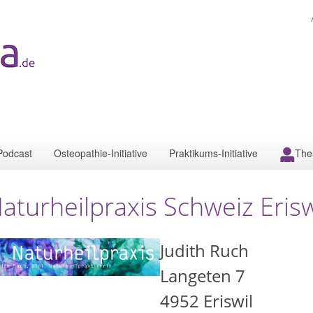
Podcast
Osteopathie-Initiative
Praktikums-Initiative
The
aturheilpraxis Schweiz Erisw
Judith Ruch
Langeten 7
4952
Eriswil