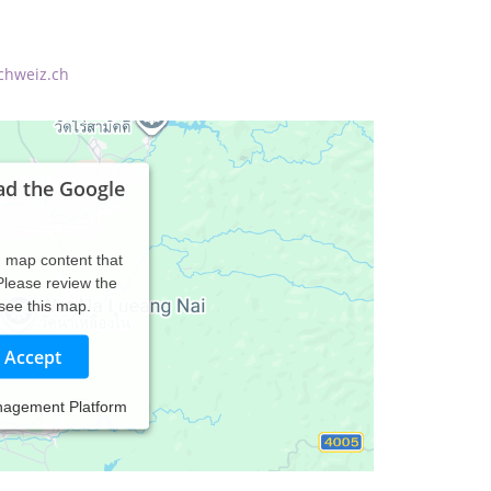
chweiz.ch
ad the Google
d map content that
 Please review the
 see this map.
Accept
nagement Platform
ren mit der Naturheilkunde / Alternativ Medizin.
Schweiz ein breites Wissen in diversen