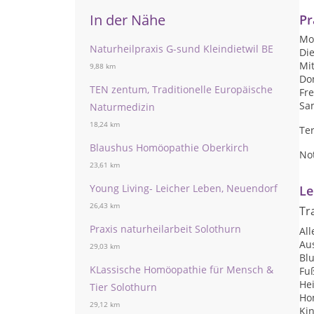
In der Nähe
Pr
Mon
Naturheilpraxis G-sund Kleindietwil BE
Die
Mit
9,88 km
Don
TEN zentum, Traditionelle Europäische
Fre
Sam
Naturmedizin
18,24 km
Te
Blaushus Homöopathie Oberkirch
No
23,61 km
Young Living- Leicher Leben, Neuendorf
Le
26,43 km
Tr
Praxis naturheilarbeit Solothurn
Al
Au
29,03 km
Blu
KLassische Homöopathie für Mensch &
Fu
He
Tier Solothurn
Ho
29,12 km
Ki