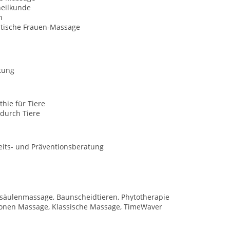
heilkunde
n
tische Frauen-Massage
tung
hie für Tiere
durch Tiere
its- und Präventionsberatung
lsäulenmassage, Baunscheidtieren, Phytotherapie
xzonen Massage, Klassische Massage, TimeWaver