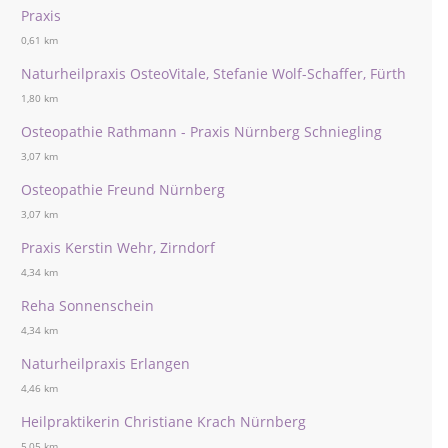
Praxis
0,61 km
Naturheilpraxis OsteoVitale, Stefanie Wolf-Schaffer, Fürth
1,80 km
Osteopathie Rathmann - Praxis Nürnberg Schniegling
3,07 km
Osteopathie Freund Nürnberg
3,07 km
Praxis Kerstin Wehr, Zirndorf
4,34 km
Reha Sonnenschein
4,34 km
Naturheilpraxis Erlangen
4,46 km
Heilpraktikerin Christiane Krach Nürnberg
5,05 km