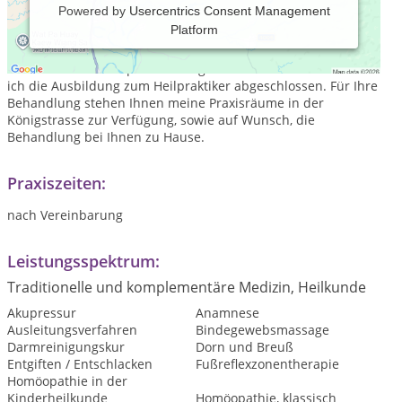
Powered by
Usercentrics Consent Management
Platform
Guten Tag, mein Name ist Melanie Schuhmann. Als
pharmazeutisch-technische Assistentin bin ich seit Jahren in
einer öffentlichen Apotheke tätig. Seit Dezember 2011 habe
ich die Ausbildung zum Heilpraktiker abgeschlossen. Für Ihre
Behandlung stehen Ihnen meine Praxisräume in der
Königstrasse zur Verfügung, sowie auf Wunsch, die
Behandlung bei Ihnen zu Hause.
Praxiszeiten:
nach Vereinbarung
Leistungsspektrum:
Traditionelle und komplementäre Medizin, Heilkunde
Akupressur
Anamnese
Ausleitungsverfahren
Bindegewebsmassage
Darmreinigungskur
Dorn und Breuß
Entgiften / Entschlacken
Fußreflexzonentherapie
Homöopathie in der
Kinderheilkunde
Homöopathie, klassisch