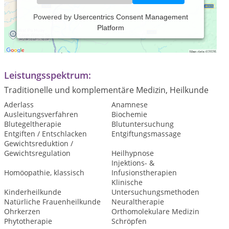
Powered by
Usercentrics Consent Management
Platform
Praxiszeiten:
Nach Terminabsprache.
Leistungsspektrum:
Traditionelle und komplementäre Medizin, Heilkunde
Aderlass
Anamnese
Ausleitungsverfahren
Biochemie
Blutegeltherapie
Blutuntersuchung
Entgiften / Entschlacken
Entgiftungsmassage
Gewichtsreduktion /
Gewichtsregulation
Heilhypnose
Injektions- &
Homöopathie, klassisch
Infusionstherapien
Klinische
Kinderheilkunde
Untersuchungsmethoden
Natürliche Frauenheilkunde
Neuraltherapie
Ohrkerzen
Orthomolekulare Medizin
Phytotherapie
Schröpfen