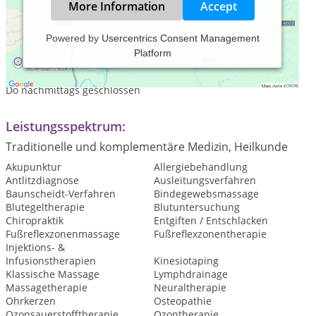
More Information
Accept
Powered by
Usercentrics Consent Management
Platform
Praxiszeiten:
Mo - Fr 09:00 - 12:00 Uhr und 15:00 - 19:00
Do nachmittags geschlossen
Leistungsspektrum:
Traditionelle und komplementäre Medizin, Heilkunde
Akupunktur
Allergiebehandlung
Antlitzdiagnose
Ausleitungsverfahren
Baunscheidt-Verfahren
Bindegewebsmassage
Blutegeltherapie
Blutuntersuchung
Chiropraktik
Entgiften / Entschlacken
Fußreflexzonenmassage
Fußreflexzonentherapie
Injektions- &
Infusionstherapien
Kinesiotaping
Klassische Massage
Lymphdrainage
Massagetherapie
Neuraltherapie
Ohrkerzen
Osteopathie
Ozonsauerstofftherapie
Ozontherapie