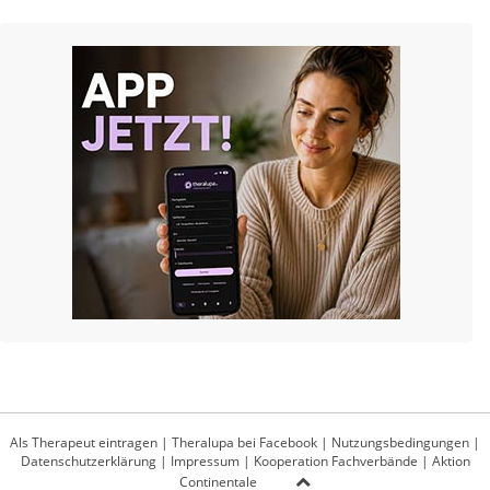
Als Therapeut eintragen
|
Theralupa bei Facebook
|
Nutzungsbedingungen
|
Datenschutzerklärung
|
Impressum
|
Kooperation Fachverbände
|
Aktion
Continentale