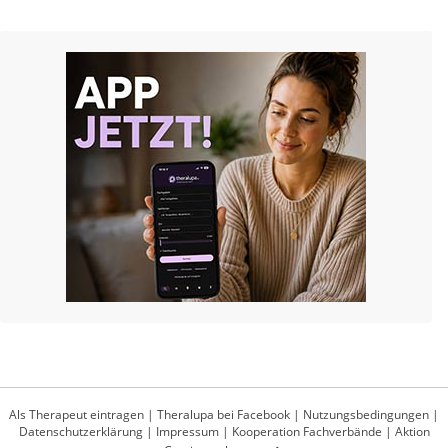
Als Therapeut eintragen
|
Theralupa bei Facebook
|
Nutzungsbedingungen
|
Datenschutzerklärung
|
Impressum
|
Kooperation Fachverbände
|
Aktion