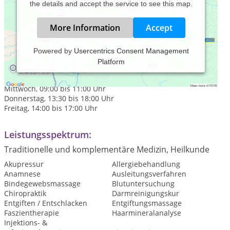
the details and accept the service to see this map.
More Information
Accept
Powered by
Usercentrics Consent Management
Platform
Praxiszeiten:
Montag, 17:00 bis 19:00 Uhr
Mittwoch, 09:00 bis 11:00 Uhr
Donnerstag, 13:30 bis 18:00 Uhr
Freitag, 14:00 bis 17:00 Uhr
Leistungsspektrum:
Traditionelle und komplementäre Medizin, Heilkunde
Akupressur
Allergiebehandlung
Anamnese
Ausleitungsverfahren
Bindegewebsmassage
Blutuntersuchung
Chiropraktik
Darmreinigungskur
Entgiften / Entschlacken
Entgiftungsmassage
Faszientherapie
Haarmineralanalyse
Injektions- &