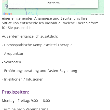
Platform
Naturheilpraxis mit den Schwerpunkten Craniosacrale
Osteopathie, Faszien-Therapie nach Bowen,
Fussreflexzonentherapie und Dorn-Breuss-Therapie. Nach
einer eingehenden Anamnese und Beurteilung Ihrer
Situatuion entscheide ich individuell welche Therapieform
für Sie passend ist.
Außerdem ergänze ich zusätzlich:
- Homöopathische Komplexmittel Therapie
- Akupunktur
- Schröpfen
- Ernährungsberatung und Fasten-Begleitung
- Injektionen / Infusionen
Praxiszeiten:
Montag - Freitag: 9:00 - 18:00
Termine nach Vereinbarung