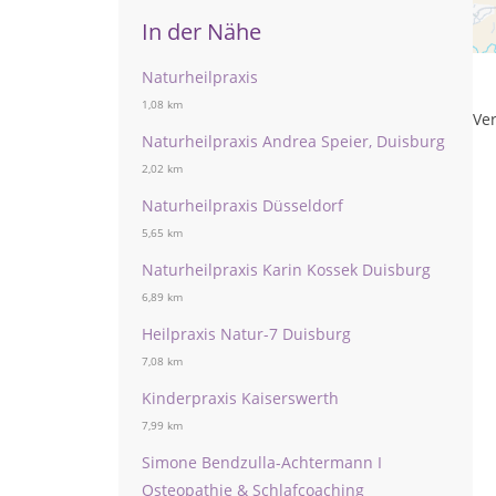
Pr
In der Nähe
Te
Naturheilpraxis
1,08 km
Ver
Naturheilpraxis Andrea Speier, Duisburg
2,02 km
Naturheilpraxis Düsseldorf
5,65 km
Naturheilpraxis Karin Kossek Duisburg
6,89 km
Heilpraxis Natur-7 Duisburg
7,08 km
Kinderpraxis Kaiserswerth
7,99 km
Simone Bendzulla-Achtermann I
Osteopathie & Schlafcoaching