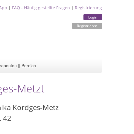
App
|
FAQ - Häufig gestellte Fragen
|
Registrierung
Login
Registrieren
rapeuten || Bereich
ges-Metzt
nika Kordges-Metz
. 42