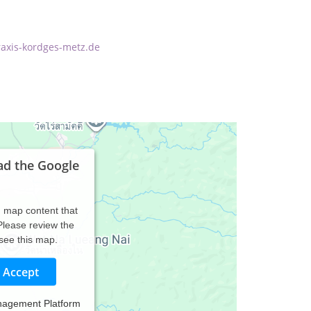
raxis-kordges-metz.de
ad the Google
d map content that
 Please review the
 see this map.
Accept
nagement Platform