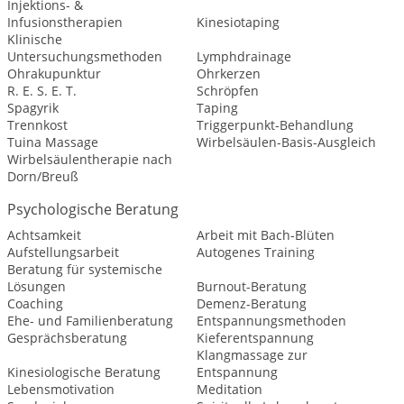
Injektions- &
Infusionstherapien
Kinesiotaping
Klinische
Untersuchungsmethoden
Lymphdrainage
Ohrakupunktur
Ohrkerzen
R. E. S. E. T.
Schröpfen
Spagyrik
Taping
Trennkost
Triggerpunkt-Behandlung
Tuina Massage
Wirbelsäulen-Basis-Ausgleich
Wirbelsäulentherapie nach
Dorn/Breuß
Psychologische Beratung
Achtsamkeit
Arbeit mit Bach-Blüten
Aufstellungsarbeit
Autogenes Training
Beratung für systemische
Lösungen
Burnout-Beratung
Coaching
Demenz-Beratung
Ehe- und Familienberatung
Entspannungsmethoden
Gesprächsberatung
Kieferentspannung
Klangmassage zur
Kinesiologische Beratung
Entspannung
Lebensmotivation
Meditation