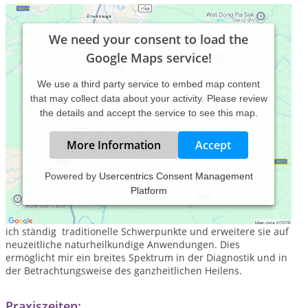
We need your consent to load the
Google Maps service!
We use a third party service to embed map content
that may collect data about your activity. Please review
the details and accept the service to see this map.
More Information
Accept
Powered by
Usercentrics Consent Management
Platform
Siehe unter wwww.marianne-ebner-praxis.de: Persönliches
Im Laufe meiner langjährigen Praxistätigkeit (1994) ergänze
ich ständig traditionelle Schwerpunkte und erweitere sie auf
neuzeitliche naturheilkundige Anwendungen. Dies
ermöglicht mir ein breites Spektrum in der Diagnostik und in
der Betrachtungsweise des ganzheitlichen Heilens.
Praxiszeiten: