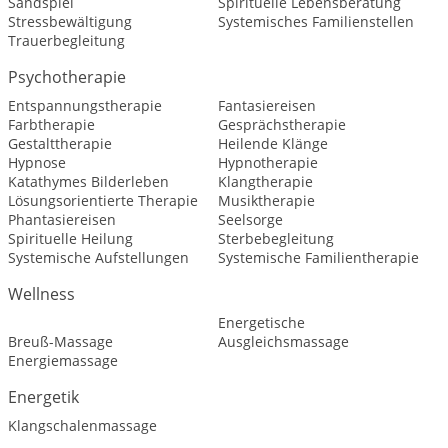
Sandspiel
Spirituelle Lebensberatung
Stressbewältigung
Systemisches Familienstellen
Trauerbegleitung
Psychotherapie
Entspannungstherapie
Fantasiereisen
Farbtherapie
Gesprächstherapie
Gestalttherapie
Heilende Klänge
Hypnose
Hypnotherapie
Katathymes Bilderleben
Klangtherapie
Lösungsorientierte Therapie
Musiktherapie
Phantasiereisen
Seelsorge
Spirituelle Heilung
Sterbebegleitung
Systemische Aufstellungen
Systemische Familientherapie
Wellness
Energetische
Breuß-Massage
Ausgleichsmassage
Energiemassage
Energetik
Klangschalenmassage