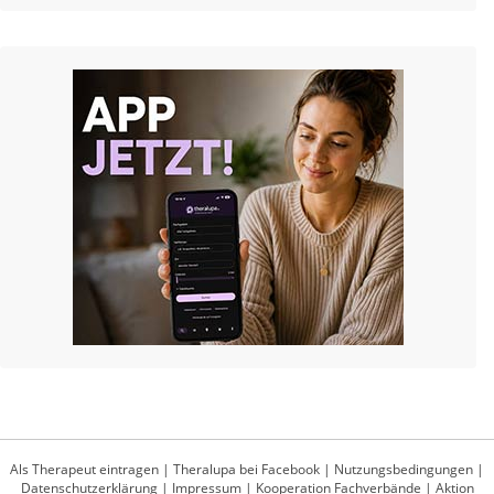
Als Therapeut eintragen
|
Theralupa bei Facebook
|
Nutzungsbedingungen
|
Datenschutzerklärung
|
Impressum
|
Kooperation Fachverbände
|
Aktion