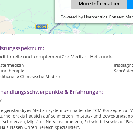
More Information
Powered by
Usercentrics Consent Ma
 Naturheilpraxis Waltraud Mäutner ist spezialisiert auf drei Ther
izin. Unter dem Motto: „Der Mensch ist das, woran er glaubt.“ vo
d erfolgreiche Therapien und Verfahren zur Verbesserung des Ge
istungsspektrum:
aditionelle und komplementäre Medizin, Heilkunde
ustermedizin
Irisdiagn
uraltherapie
Schröpfe
ditionelle Chinesische Medizin
handlungsschwerpunkte & Erfahrungen:
M
s eigenständiges Medizinsystem beinhaltet die TCM Konzepte zur
turheilpraxis hat sich auf Schmerzen im Stütz- und Bewegungsapp
pfschmerzen, Migräne, Nervenschmerzen, Schwindel sowie auf Be
Hals-Nasen-Ohren-Bereich spezialisiert.