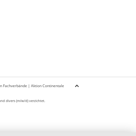
on Fachverbände
|
Aktion Continentale
d divers (m/w/d) verzichtet.