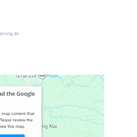
eining.de
ad the Google
d map content that
 Please review the
 see this map.