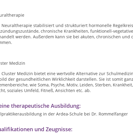
uraltherapie
 Neuraltherapie stabilisiert und strukturiert hormonelle Regelkre
tzündungszustände, chronische Krankheiten, funktionell-vegetati
handelt werden. Außerdem kann sie bei akuten, chronischen und
mmen.
uster Medizin
 Cluster Medizin bietet eine wertvolle Alternative zur Schulmedizin
ild der gesundheitlichen Wirklichkeit darstellen. Sie ist somit gan
menbereiche, wie Soma, Psyche, Motiv, Leiden, Sterben, Krankheit, 
ht, soziales Umfeld, Fitneß, Ansichten etc. ab.
ine therapeutische Ausbildung:
ilpraktikerausbildung in der Ardea-Schule bei Dr. Rommelfanger
alifikationen und Zeugnisse: