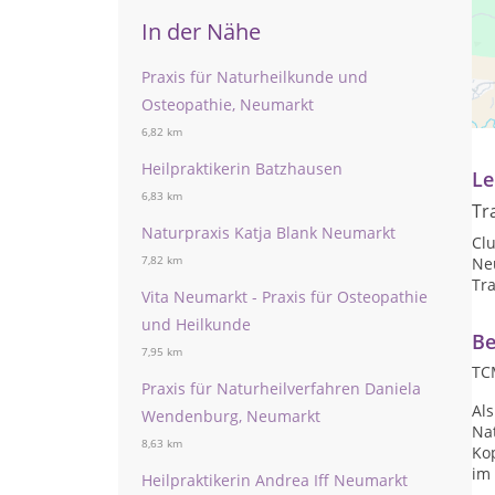
In der Nähe
Praxis für Naturheilkunde und
Die
Med
Osteopathie, Neumarkt
un
6,82 km
Heilpraktikerin Batzhausen
Le
6,83 km
Tr
Naturpraxis Katja Blank Neumarkt
Cl
7,82 km
Ne
Tra
Vita Neumarkt - Praxis für Osteopathie
und Heilkunde
Be
7,95 km
TC
Praxis für Naturheilverfahren Daniela
Al
Wendenburg, Neumarkt
Na
8,63 km
Ko
im 
Heilpraktikerin Andrea Iff Neumarkt