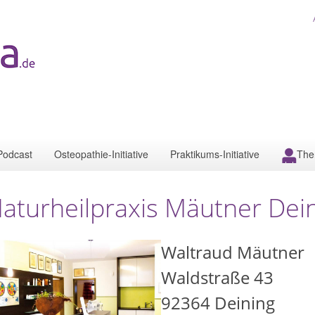
Podcast
Osteopathie-Initiative
Praktikums-Initiative
The
aturheilpraxis Mäutner Dei
Waltraud Mäutner
Waldstraße 43
92364
Deining