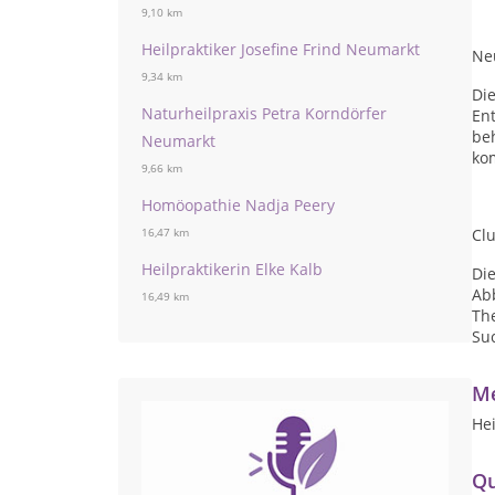
9,10 km
Heilpraktiker Josefine Frind Neumarkt
Ne
9,34 km
Die
Naturheilpraxis Petra Korndörfer
En
be
Neumarkt
ko
9,66 km
Homöopathie Nadja Peery
Cl
16,47 km
Heilpraktikerin Elke Kalb
Die
Abb
16,49 km
The
Suc
Me
He
Qu