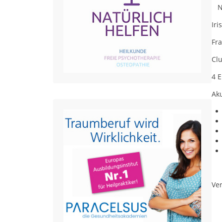
Ne
Ir
Fr
Clu
4 
Ak
Ver