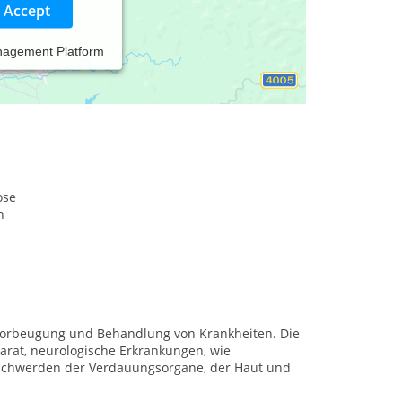
Accept
nagement Platform
apieformen: TCM, Neuraltherapie und Cluster
n Anton Tschechow bietet die Praxis hochwertige
sundheitszustandes.
ose
n
 Vorbeugung und Behandlung von Krankheiten. Die
arat, neurologische Erkrankungen, wie
schwerden der Verdauungsorgane, der Haut und