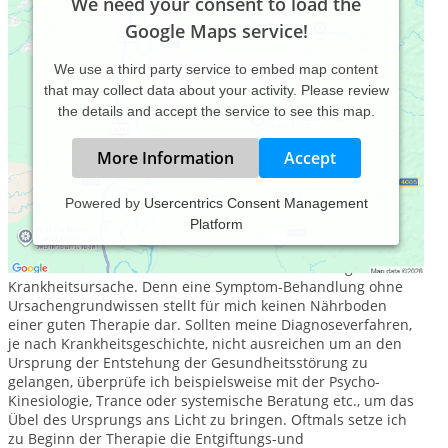
We need your consent to load the
Google Maps service!
We use a third party service to embed map content
that may collect data about your activity. Please review
the details and accept the service to see this map.
More Information
Accept
Powered by
Usercentrics Consent Management
Platform
Der Schwerpunkt meiner Praxisarbeit liegt in der
Schmerzfrei-Therapie für Körper, Geist und Seele. Das
Herzstück meiner Arbeit sehe ich in der Erkundung der
Krankheitsursache. Denn eine Symptom-Behandlung ohne
Ursachengrundwissen stellt für mich keinen Nährboden
einer guten Therapie dar. Sollten meine Diagnoseverfahren,
je nach Krankheitsgeschichte, nicht ausreichen um an den
Ursprung der Entstehung der Gesundheitsstörung zu
gelangen, überprüfe ich beispielsweise mit der Psycho-
Kinesiologie, Trance oder systemische Beratung etc., um das
Übel des Ursprungs ans Licht zu bringen. Oftmals setze ich
zu Beginn der Therapie die Entgiftungs-und