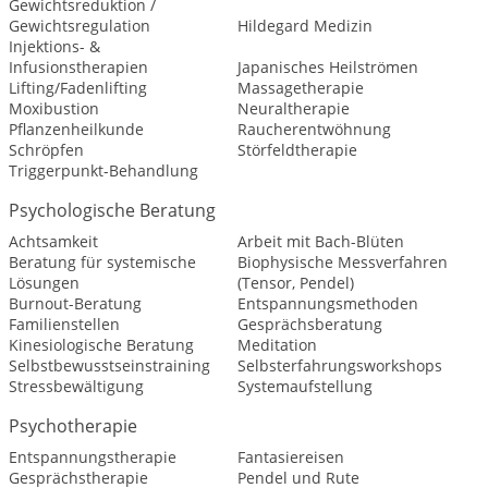
Gewichtsreduktion /
Gewichtsregulation
Hildegard Medizin
Injektions- &
Infusionstherapien
Japanisches Heilströmen
Lifting/Fadenlifting
Massagetherapie
Moxibustion
Neuraltherapie
Pflanzenheilkunde
Raucherentwöhnung
Schröpfen
Störfeldtherapie
Triggerpunkt-Behandlung
Psychologische Beratung
Achtsamkeit
Arbeit mit Bach-Blüten
Beratung für systemische
Biophysische Messverfahren
Lösungen
(Tensor, Pendel)
Burnout-Beratung
Entspannungsmethoden
Familienstellen
Gesprächsberatung
Kinesiologische Beratung
Meditation
Selbstbewusstseinstraining
Selbsterfahrungsworkshops
Stressbewältigung
Systemaufstellung
Psychotherapie
Entspannungstherapie
Fantasiereisen
Gesprächstherapie
Pendel und Rute