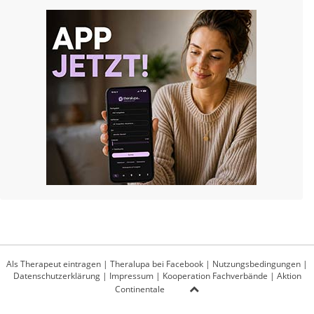
Als Therapeut eintragen
|
Theralupa bei Facebook
|
Nutzungsbedingungen
|
Datenschutzerklärung
|
Impressum
|
Kooperation Fachverbände
|
Aktion
Continentale