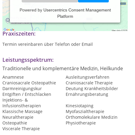
Powered by
Usercentrics Consent Management
Platform
Naturheilpraxis mit schwerpunkt Osteopathie
Praxiszeiten:
Termin vereinbaren über Telefon oder Email
Leistungsspektrum:
Traditionelle und komplementäre Medizin, Heilkunde
Anamnese
Ausleitungsverfahren
Craniosacrale Osteopathie
Craniosacrale Therapie
Darmreinigungskur
Deutung Krankheitsbilder
Entgiften / Entschlacken
Ernährungsberatung
Injektions- &
Infusionstherapien
Kinesiotaping
Klassische Massage
Myofaszialtherapie
Neuraltherapie
Orthomolekulare Medizin
Osteopathie
Physiotherapie
Viscerale Therapie