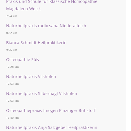
Praxis und Schule für Klassische Homöopathie
Magdalena Weick
7,94 km
Naturheilpraxis radix sana Niederalteich
8,82 km
Bianca Schmidt Heilpraktikerin
9,96 km
Osteopathie Süß
12,28 km
Naturheilpraxis Vilshofen
12,63 km
Naturheilpraxis Silbernagl Vilshofen
12,63 km
Osteopathiepraxis Imogen Pinzinger Ruhstorf
13,40 km
Naturheilpraxis Anja Salzgeber Heilpraktikerin